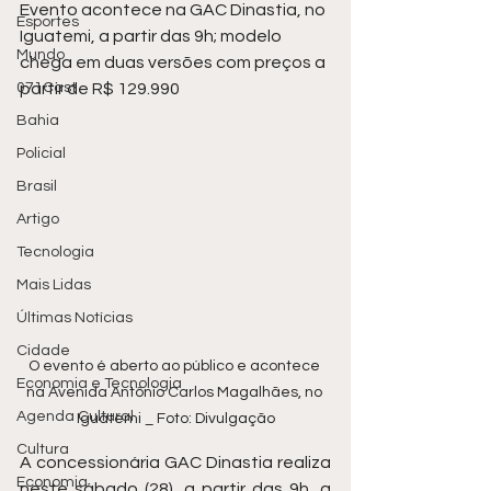
Evento acontece na GAC Dinastia, no 
Esportes
Iguatemi, a partir das 9h; modelo 
Mundo
chega em duas versões com preços a 
071Cast
partir de R$ 129.990
Bahia
Policial
Brasil
Artigo
Tecnologia
Mais Lidas
Últimas Notícias
Cidade
O evento é aberto ao público e acontece 
Economia e Tecnologia
na Avenida Antônio Carlos Magalhães, no 
Agenda Cultural
Iguatemi _ Foto: Divulgação
Cultura
A concessionária GAC Dinastia realiza 
Economia
neste sábado (28), a partir das 9h, a 