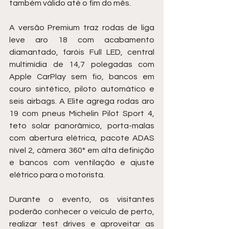
também válido até o fim do mês.
A versão Premium traz rodas de liga 
leve aro 18 com acabamento 
diamantado, faróis Full LED, central 
multimídia de 14,7 polegadas com 
Apple CarPlay sem fio, bancos em 
couro sintético, piloto automático e 
seis airbags. A Elite agrega rodas aro 
19 com pneus Michelin Pilot Sport 4, 
teto solar panorâmico, porta-malas 
com abertura elétrica, pacote ADAS 
nível 2, câmera 360° em alta definição 
e bancos com ventilação e ajuste 
elétrico para o motorista.
Durante o evento, os visitantes 
poderão conhecer o veículo de perto, 
realizar test drives e aproveitar as 