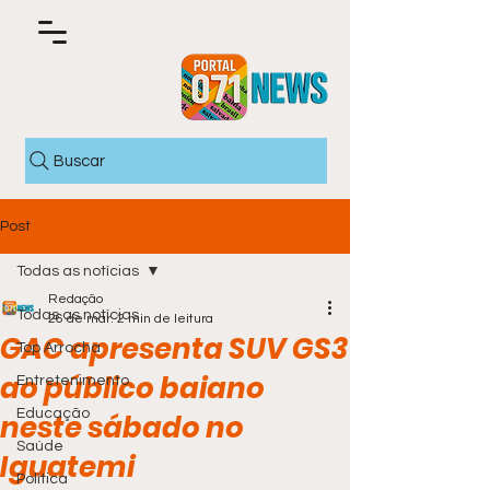
Buscar
Post
Todas as notícias
Redação
Todas as notícias
26 de mar.
2 min de leitura
GAC apresenta SUV GS3
Top Arrocha
ao público baiano
Entretenimento
Educação
neste sábado no
Saúde
Iguatemi
Política