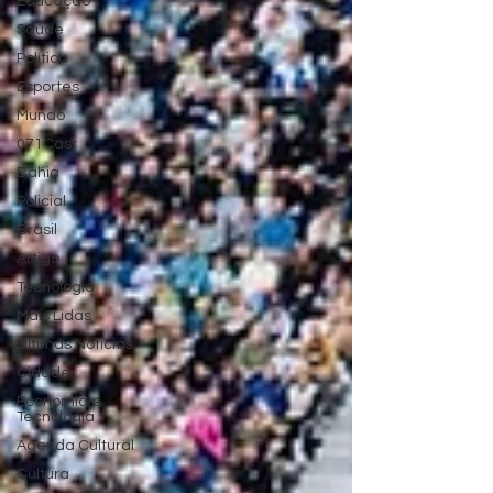
Educação
Saúde
Política
Esportes
Mundo
071Cast
Bahia
Policial
Brasil
Artigo
Tecnologia
Mais Lidas
Últimas Notícias
Cidade
Economia e
Tecnologia
Agenda Cultural
Cultura