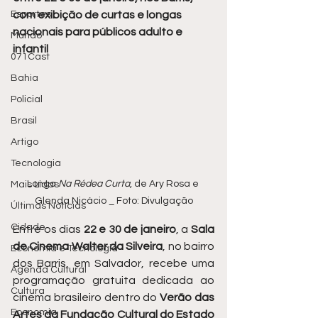
Esportes
com exibição de curtas e longas 
nacionais para públicos adulto e 
Mundo
infantil
071Cast
Bahia
Policial
Brasil
Artigo
Tecnologia
Longa 
Na Rédea Curta
, de Ary Rosa e 
Mais Lidas
Glenda Nicácio _ Foto: Divulgação
Últimas Notícias
Cidade
Entre os dias 
22 e 30 de janeiro
, a 
Sala 
de Cinema Walter da Silveira
, no bairro 
Economia e Tecnologia
dos Barris, em Salvador, recebe uma 
Agenda Cultural
programação gratuita dedicada ao 
Cultura
cinema brasileiro dentro do 
Verão das 
Economia
Artes da Fundação Cultural do Estado 