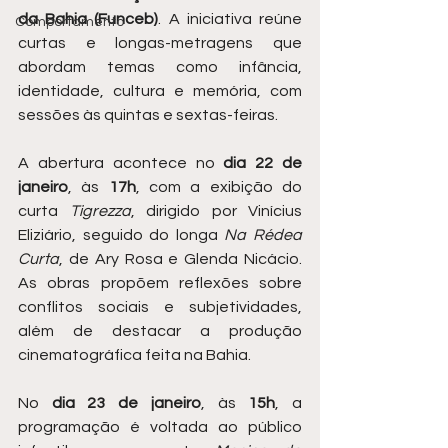
da Bahia (Funceb)
. A iniciativa reúne 
Comportamento
curtas e longas-metragens que 
abordam temas como infância, 
identidade, cultura e memória, com 
sessões às quintas e sextas-feiras.
A abertura acontece no 
dia 22 de 
janeiro
, às 
17h
, com a exibição do 
curta 
Tigrezza
, dirigido por Vinícius 
Eliziário, seguido do longa 
Na Rédea 
Curta
, de Ary Rosa e Glenda Nicácio. 
As obras propõem reflexões sobre 
conflitos sociais e subjetividades, 
além de destacar a produção 
cinematográfica feita na Bahia.
No 
dia 23 de janeiro
, às 
15h
, a 
programação é voltada ao público 