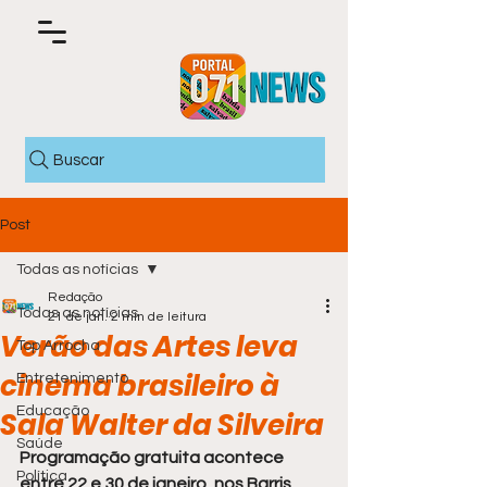
Buscar
Post
Todas as notícias
Redação
Todas as notícias
21 de jan.
2 min de leitura
Verão das Artes leva
Top Arrocha
cinema brasileiro à
Entretenimento
Educação
Sala Walter da Silveira
Saúde
Programação gratuita acontece 
Política
entre 22 e 30 de janeiro, nos Barris, 