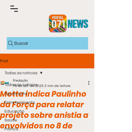
Buscar
Post
Todas as notícias
Redação
Todas as notícias
19 de set. de 2025
2 min de leitura
Motta indica Paulinho
Top Arrocha
da Força para relatar
Entretenimento
Educação
projeto sobre anistia a
Saúde
envolvidos no 8 de
Política