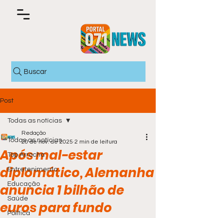
Buscar
Post
Todas as notícias
Redação
Todas as notícias
20 de nov. de 2025
2 min de leitura
Após mal-estar
Top Arrocha
diplomático, Alemanha
Entretenimento
Educação
anuncia 1 bilhão de
Saúde
euros para fundo
Política