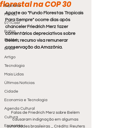
florestal na COP 30
Esportes
Aporte ao "Fundo Florestas Tropicais 
Mundo
Para Sempre" ocorre dias após 
071Cast
chanceler Friedrich Merz fazer 
Bahia
comentários depreciativos sobre 
Policial
Belém; recurso visa remunerar 
conservação da Amazônia.
Brasil
Artigo
Tecnologia
Mais Lidas
Últimas Notícias
Cidade
Economia e Tecnologia
Agenda Cultural
Falas de Friedrich Merz sobre Belém 
Cultura
causaram indignação em algumas 
Economia
autoridades brasileiras _ Crédito: Reuters