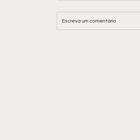
Escreva um comentário
Blue Praia volta a ser
ponto de observação de
baleias-jubarte em
Salvador