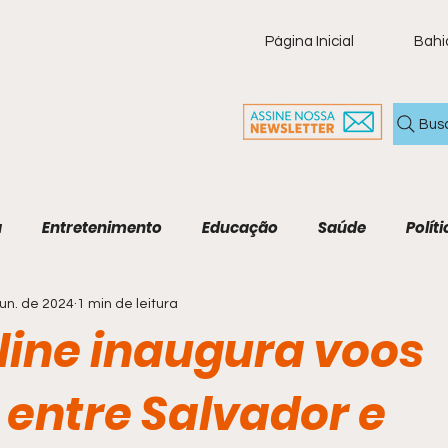
Página Inicial
Bahi
Bus
a
Entretenimento
Educação
Saúde
Políti
jun. de 2024
1 min de leitura
ia
Policial
Brasil
Artigo
Tecnologia
M
line inaugura voos
Economia e Tecnologia
Agenda Cultural
Cult
 entre Salvador e