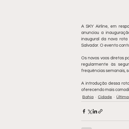
A SKY Airline, em respo
anunciou a inauguração
inaugural da nova rota 
Salvador. O evento cont
Os novos voos diretos p
regularmente às segund
frequências semanais, s
A introdução dessa rot
oferecendo mais comodid
Bahia
Cidade
Última