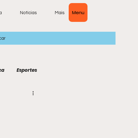
Menu
a
Notícias
Mais
car
ca
Esportes
ais Lidas
ura
Economia