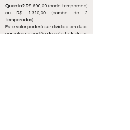
Quanto?
 R$ 690,00 (cada temporada) 
ou R$ 1.310,00 (combo de 2 
temporadas)
Este valor poderá ser dividido em duas 
parcelas no cartão de crédito. Inclui as 
atividades em grupo, materiais 
educativos, lanche, transporte para 
os três dias de passeios e ingressos 
dos espaços visitados.
Como?
 Mais informações no 
site
 e 
inscrições no 
link
.
As vagas são limitadas a 17 
participantes por turma.
Informações: 
(71) 98552-0001
Entretenimento
Cidade
Últimas Notícias