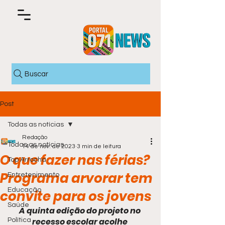
Buscar
Post
Todas as notícias
Redação
Todas as notícias
14 de nov. de 2023
3 min de leitura
O que fazer nas férias?
Top Arrocha
Programa arvorar tem
Entretenimento
Educação
convite para os jovens
Saúde
A quinta edição do projeto no 
recesso escolar acolhe 
Política