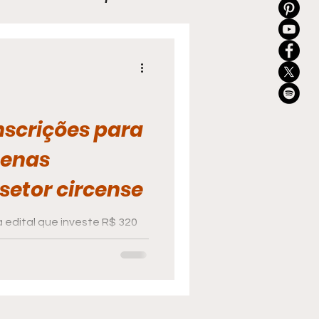
a
Mais Lidas
Cultura
nscrições para
uenas
setor circense
 edital que investe R$ 320
rcos, artistas e companhias
e abril.