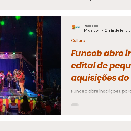
hia
Policial
Brasil
Artigo
Tecnologi
Redação
14 de abr.
2 min de leitura
Cultura
de
Economia e Tecnologia
Agenda Cultural
Funceb abre i
edital de peq
mento
aquisições do 
Funceb abre inscrições para
mil no fortalecimento de ci
na Bahia. Inscrições até 26 d