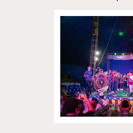
Mundo
071Cast
Ba
Últimas Notícias
Cida
Economia
Comporta