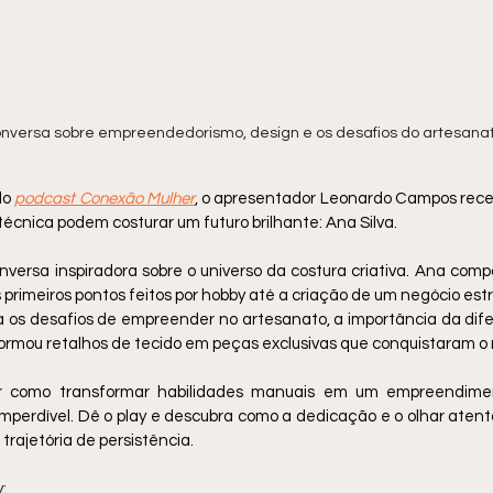
nversa sobre empreendedorismo, design e os desafios do artesana
o 
podcast Conexão Mulher
, o apresentador Leonardo Campos rec
técnica podem costurar um futuro brilhante: Ana Silva.
ersa inspiradora sobre o universo da costura criativa. Ana compa
 primeiros pontos feitos por hobby até a criação de um negócio estr
la os desafios de empreender no artesanato, a importância da dif
ormou retalhos de tecido em peças exclusivas que conquistaram o
 como transformar habilidades manuais em um empreendimen
é imperdível. Dê o play e descubra como a dedicação e o olhar atent
trajetória de persistência.
: