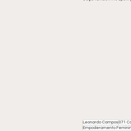
Leonardo Campos
071 C
Empoderamento Femini