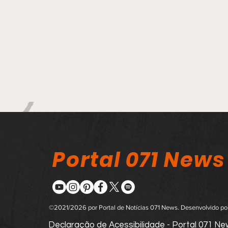
Portal 071 News
©2021/2026 por Portal de Notícias 071 News. Desenvolvido p
Declaração de Acessibilidade - Portal 071 N