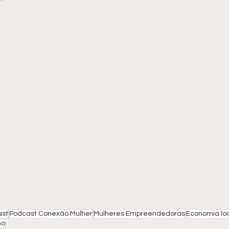
ast
Podcast Conexão Mulher
Mulheres Empreendedoras
Economia lo
no