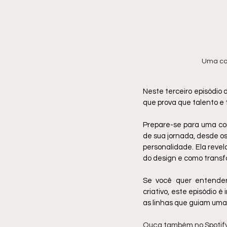
Uma co
Neste terceiro episódio d
que prova que talento e 
Prepare-se para uma conv
de sua jornada, desde os
personalidade. Ela reve
do design e como transf
Se você quer entender
criativo, este episódio 
as linhas que guiam uma 
Ouça também no Spotify