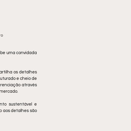
to
ebe uma convidada 
rtilha os detalhes 
uturado e cheio de 
erenciação através 
 mercado.
to sustentável e 
o aos detalhes são 