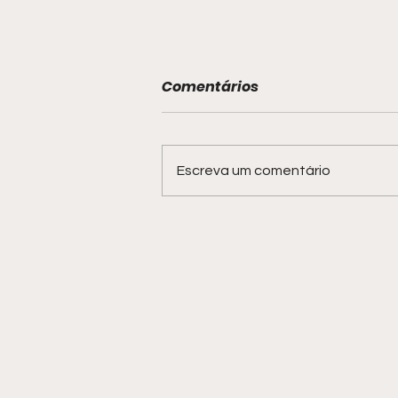
Comentários
Escreva um comentário
Conexão Mulher: Sabrina
Souza transforma
confeitaria em negócio de
sucesso