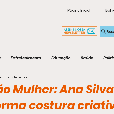
Página Inicial
Bahi
Bus
a
Entretenimento
Educação
Saúde
Políti
r.
1 min de leitura
ia
Policial
Brasil
Artigo
Tecnologia
M
o Mulher: Ana Silva
Economia e Tecnologia
Agenda Cultural
Cult
orma costura criat