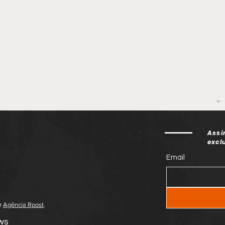
Assi
excl
Email
or
Agência Rpost
.
ews