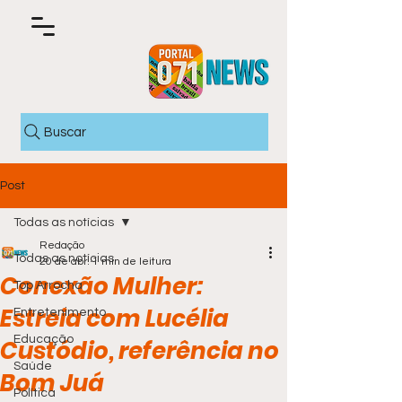
Buscar
Post
Todas as notícias
Redação
Todas as notícias
20 de abr.
1 min de leitura
Conexão Mulher:
Top Arrocha
Estreia com Lucélia
Entretenimento
Educação
Custódio, referência no
Saúde
Bom Juá
Política