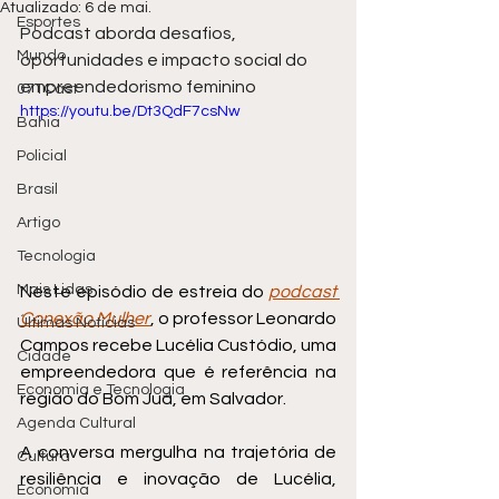
Atualizado:
6 de mai.
Esportes
Podcast aborda desafios, 
Mundo
oportunidades e impacto social do 
empreendedorismo feminino
071Cast
https://youtu.be/Dt3QdF7csNw
Bahia
Policial
Brasil
Artigo
Tecnologia
Mais Lidas
Neste episódio de estreia do 
podcast 
Conexão Mulher
, o professor Leonardo 
Últimas Notícias
Campos recebe Lucélia Custódio, uma 
Cidade
empreendedora que é referência na 
Economia e Tecnologia
região do Bom Juá, em Salvador. 
Agenda Cultural
A conversa mergulha na trajetória de 
Cultura
resiliência e inovação de Lucélia, 
Economia