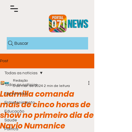
Buscar
Post
Todas as notícias
Redação
Todas as notícias
5 de mar. de 2024
2 min de leitura
Ludmilla comanda
Top Arrocha
mais de cinco horas de
Entretenimento
Educação
show no primeiro dia de
Saúde
Navio Numanice
Política