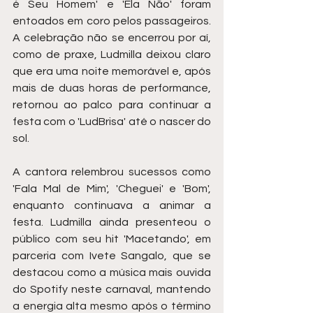
é Seu Homem' e 'Ela Não' foram 
entoados em coro pelos passageiros. 
A celebração não se encerrou por aí, 
como de praxe, Ludmilla deixou claro 
que era uma noite memorável e, após 
mais de duas horas de performance, 
retornou ao palco para continuar a 
festa com o 'LudBrisa' até o nascer do 
sol.
A cantora relembrou sucessos como 
'Fala Mal de Mim', 'Cheguei' e 'Bom', 
enquanto continuava a animar a 
festa. Ludmilla ainda presenteou o 
público com seu hit 'Macetando', em 
parceria com Ivete Sangalo, que se 
destacou como a música mais ouvida 
do Spotify neste carnaval, mantendo 
a energia alta mesmo após o término 