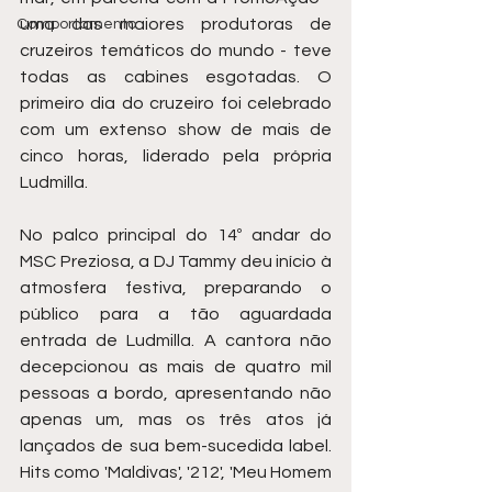
uma das maiores produtoras de 
Comportamento
cruzeiros temáticos do mundo - teve 
todas as cabines esgotadas. O 
primeiro dia do cruzeiro foi celebrado 
com um extenso show de mais de 
cinco horas, liderado pela própria 
Ludmilla.
No palco principal do 14º andar do 
MSC Preziosa, a DJ Tammy deu início à 
atmosfera festiva, preparando o 
público para a tão aguardada 
entrada de Ludmilla. A cantora não 
decepcionou as mais de quatro mil 
pessoas a bordo, apresentando não 
apenas um, mas os três atos já 
lançados de sua bem-sucedida label. 
Hits como 'Maldivas', '212', 'Meu Homem 