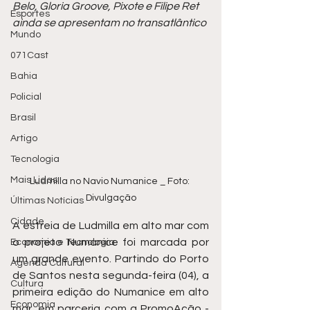
Belo, Gloria Groove, Pixote e Filipe Ret 
Esportes
ainda se apresentam no transatlântico
Mundo
071Cast
Bahia
Policial
Brasil
Artigo
Tecnologia
Mais Lidas
Ludmilla no Navio Numanice _ Foto: 
Divulgação
Últimas Notícias
Cidade
A estreia de Ludmilla em alto mar com 
o projeto Numanice foi marcada por 
Economia e Tecnologia
um grande evento. Partindo do Porto 
Agenda Cultural
de Santos nesta segunda-feira (04), a 
Cultura
primeira edição do Numanice em alto 
Economia
mar, em parceria com a PromoAção - 