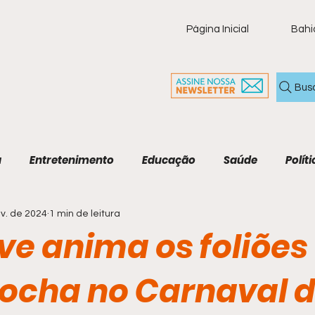
Página Inicial
Bahi
Bus
a
Entretenimento
Educação
Saúde
Políti
ev. de 2024
1 min de leitura
ia
Policial
Brasil
Artigo
Tecnologia
M
ove anima os foliõe
Economia e Tecnologia
Agenda Cultural
Cult
rocha no Carnaval 