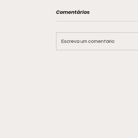
Comentários
Escreva um comentário
Hot Wheels Monster
Trucks Live confirma
apresentação em
Salvador em 2027