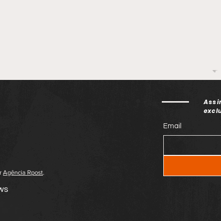
Assi
excl
Email
or
Agência Rpost
.
ews