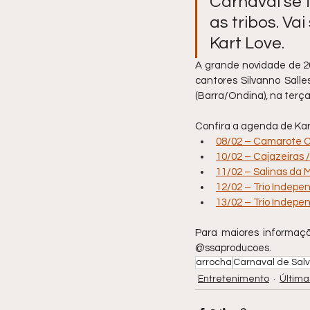
Carnaval se 
as tribos. Va
Kart Love.
A grande novidade de 202
cantores Silvanno Salle
(Barra/Ondina), na terça
Confira a agenda de Kar
08/02 – Camarote C
10/02 – Cajazeiras 
11/02 – Salinas da 
12/02 – Trio Indepe
13/02 – Trio Indepen
Para maiores informaçõ
@ssaproducoes.
arrocha
Carnaval de Sal
Entretenimento
Última