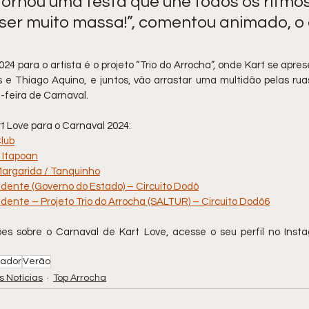
tornou uma festa que une todos os ritmos
i ser muito massa!”, comentou animado, o
4 para o artista é o projeto “Trio do Arrocha”, onde Kart se apres
s e Thiago Aquino, e juntos, vão arrastar uma multidão pelas rua
-feira de Carnaval.
t Love para o Carnaval 2024:
lub
/ Itapoan
Margarida / Tanquinho
ndente (Governo do Estado) – Circuito Dodô
dente – Projeto Trio 
do Arrocha (SALTUR) – Circuito Dodô6
es sobre o Carnaval de Kart Love, acesse o seu perfil no Insta
vador
Verão
s Notícias
Top Arrocha