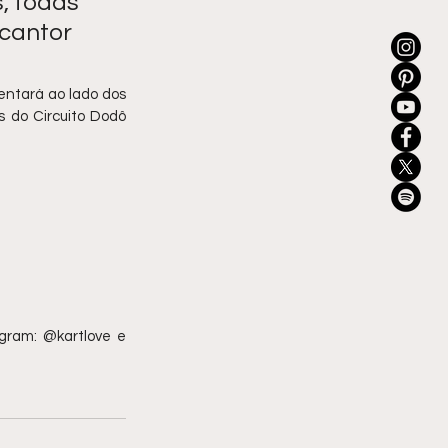
, todas 
 cantor 
entará ao lado dos 
s do Circuito Dodô 
gram: @kartlove e 