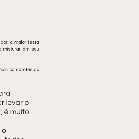
or, a maior festa 
 misturar em seu 
pais camarotes do 
ara 
 levar o 
 é muito 
 o 