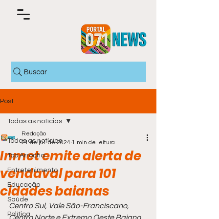
Buscar
Post
Todas as notícias
Redação
Todas as notícias
21 de jul. de 2024
1 min de leitura
Inmet emite alerta de
Top Arrocha
vendaval para 101
Entretenimento
Educação
cidades baianas
Saúde
Centro Sul, Vale São-Franciscano, 
Política
Centro Norte e Extremo Oeste Baiano 