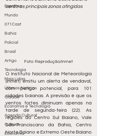
Esportes
serão as principais zonas atingidas
Mundo
071Cast
Bahia
Policial
Brasil
Artigo
Foto: Reprodução/Inmet
Tecnologia
O Instituto Nacional de Meteorologia 
Mais Lidas
(Inmet) emitiu um alerta de vendaval, 
Últimas Notícias
com perigo potencial, para 101 
cidades baianas. A previsão é que os 
Cidade
ventos fortes diminuam apenas na 
Economia e Tecnologia
tarde de segunda-feira (22). As 
Agenda Cultural
regiões do Centro Sul Baiano, Vale 
Cultura
São-Franciscano da Bahia, Centro 
Norte Baiano e Extremo Oeste Baiano 
Economia