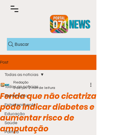
Buscar
Post
Todas as notícias
Redação
Todas as notícias
3 de jun.
2 min de leitura
Ferida que não cicatriza
Top Arrocha
pode indicar diabetes e
Entretenimento
Educação
aumentar risco de
Saúde
amputação
Política