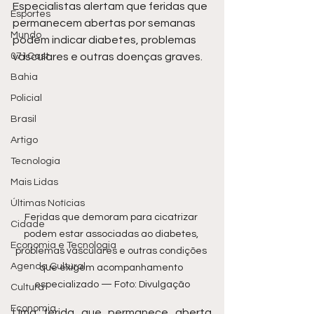
Especialistas alertam que feridas que 
Esportes
permanecem abertas por semanas 
Mundo
podem indicar diabetes, problemas 
071Cast
vasculares e outras doenças graves.
Bahia
Policial
Brasil
Artigo
Tecnologia
Mais Lidas
Últimas Notícias
Feridas que demoram para cicatrizar 
Cidade
podem estar associadas ao diabetes, 
Economia e Tecnologia
problemas vasculares e outras condições 
Agenda Cultural
que exigem acompanhamento 
especializado — Foto: Divulgação
Cultura
Economia
Uma ferida que permanece aberta 