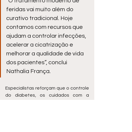
“O tratamento moderno de 
feridas vai muito além do 
curativo tradicional. Hoje 
contamos com recursos que 
ajudam a controlar infecções, 
acelerar a cicatrização e 
melhorar a qualidade de vida 
dos pacientes”, conclui 
Nathalia França.
Especialistas reforçam que o controle 
do diabetes, os cuidados com a 
circulação sanguínea e a atenção a 
pequenos machucados são medidas 
fundamentais para evitar 
complicações graves, principalmente 
entre idosos e pacientes com 