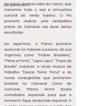
do Santo Antônio Além do Carmo, que 
Comportamento
transmite todo o axé e atmosfera 
cultural do verão baiano. O Psi 
promete realizar uma verdadeira 
prévia do Carnaval nas duas datas 
escolhidas. 
No repertório, o Psirico promete 
executar os maiores sucessos da sua 
trajetória como “Mulher Brasileira”, 
“Firme e Forte”, “Lepo Lepo”, “Popa da 
Bunda”, incluindo a atual música de 
trabalho “Desce Toma Toma” e as 
novas coreografias que prometem 
bombar no Carnaval. Como de 
costume, Márcio Victor levará 
convidados especiais para que o 
momento fique ainda mais especial. O 