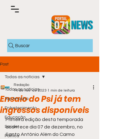
Buscar
Post
Todas as notícias
Redação
Todas as notícias
14 de nov. de 2023
1 min de leitura
Ensaio do Psi já tem
Top Arrocha
ingressos disponíveis
Entretenimento
Educação
Primeira edição desta temporada 
Saúde
acontece dia 07 de dezembro, no 
Santo Antônio Além do Carmo
Política