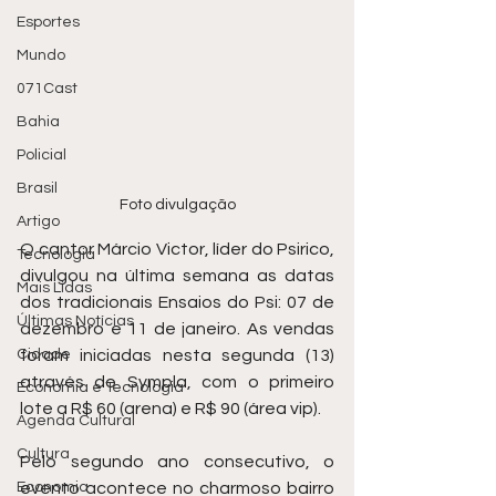
Esportes
Mundo
071Cast
Bahia
Policial
Brasil
Foto divulgação
Artigo
O cantor Márcio Victor, líder do Psirico, 
Tecnologia
divulgou na última semana as datas 
Mais Lidas
dos tradicionais Ensaios do Psi: 07 de 
Últimas Notícias
dezembro e 11 de janeiro. As vendas 
foram iniciadas nesta segunda (13) 
Cidade
através do Sympla, com o primeiro 
Economia e Tecnologia
lote a R$ 60 (arena) e R$ 90 (área vip).
Agenda Cultural
Cultura
Pelo segundo ano consecutivo, o 
evento acontece no charmoso bairro 
Economia