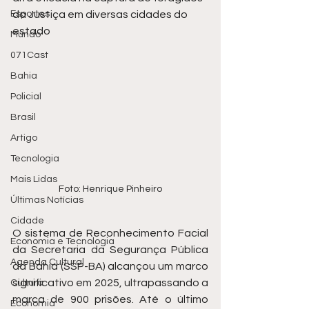
Esportes
da Justiça em diversas cidades do 
estado
Mundo
071Cast
Bahia
Policial
Brasil
Artigo
Tecnologia
Mais Lidas
Foto: Henrique Pinheiro
Últimas Notícias
Cidade
O sistema de Reconhecimento Facial 
Economia e Tecnologia
da Secretaria da Segurança Pública 
Agenda Cultural
da Bahia (SSP-BA) alcançou um marco 
significativo em 2025, ultrapassando a 
Cultura
marca de 900 prisões. Até o último 
Economia