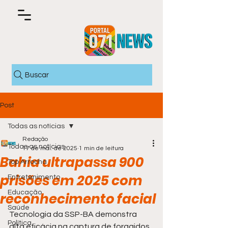
Buscar
Post
Todas as notícias
Redação
Todas as notícias
17 de mai. de 2025
1 min de leitura
Bahia ultrapassa 900
Top Arrocha
prisões em 2025 com
Entretenimento
Educação
reconhecimento facial
Saúde
Tecnologia da SSP-BA demonstra 
Política
alta eficácia na captura de foragidos 