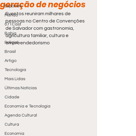
geração de negócios
Esportes
Eventos reuniram milhares de 
Mundo
pessoas no Centro de Convenções 
071Cast
de Salvador com gastronomia, 
Bahia
agricultura familiar, cultura e 
Policial
empreendedorismo
Brasil
Artigo
Tecnologia
Mais Lidas
Últimas Notícias
Cidade
Economia e Tecnologia
Agenda Cultural
Cultura
Economia