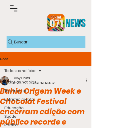
Buscar
Post
Todas as notícias
Rony Costa
Todas as notícias
18 de mai.
2 min de leitura
Bahia Origem Week e
Top Arrocha
Chocolat Festival
Entretenimento
Educação
encerram edição com
Saúde
público recorde e
Política