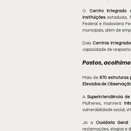
O 
Centro Integrado
instituições
 estaduais, f
Federal e Rodoviária Fed
municipais, além de empr
Dois 
Centros Integrad
capacidade de resposta 
Postos, acolhime
Mais de 
670 estruturas 
Elevados de Observaçã
A 
Superintendência de 
Mulheres, manterá 
trê
vulnerabilidade social, 
Já a 
Ouvidoria Geral
reclamações, elogios e