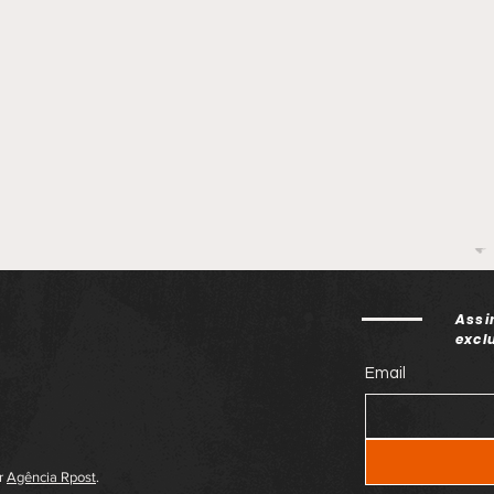
Assi
excl
Email
or
Agência Rpost
.