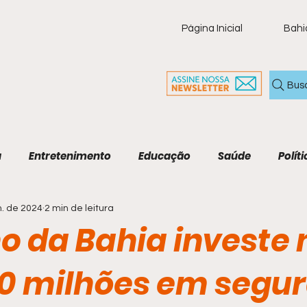
Página Inicial
Bahi
Bus
a
Entretenimento
Educação
Saúde
Políti
n. de 2024
2 min de leitura
ia
Policial
Brasil
Artigo
Tecnologia
M
o da Bahia investe
Economia e Tecnologia
Agenda Cultural
Cult
80 milhões em segu