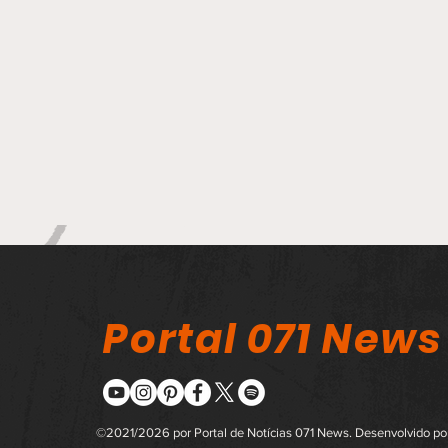
Portal 071 News
©2021/2026 por Portal de Notícias 071 News. Desenvolvido p