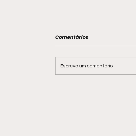
Comentários
Escreva um comentário
Sthe Matos e Larissa
Manoela expõem
diferentes faces da
endometriose