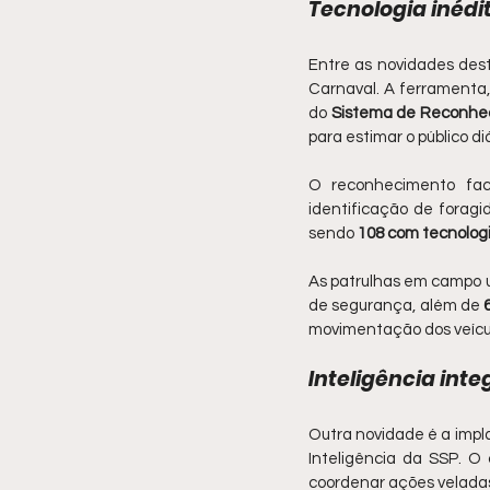
Tecnologia inéd
Entre as novidades des
Carnaval. A ferramenta, 
do 
Sistema de Reconhec
para estimar o público diá
O reconhecimento fac
identificação de foragi
sendo 
108 com tecnolog
As patrulhas em campo ut
de segurança, além de 
movimentação dos veícul
Inteligência int
Outra novidade é a impl
Inteligência da SSP. O
coordenar ações veladas n