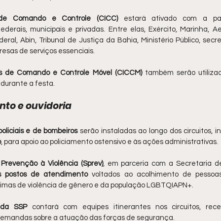
 de Comando e Controle (CICC)
 estará ativado com a pa
ederais, municipais e privadas. Entre elas, Exército, Marinha, Aer
eral, Abin, Tribunal de Justiça da Bahia, Ministério Público, secre
esas de serviços essenciais.
os de Comando e Controle Móvel (CICCM)
 também serão utilizad
durante a festa.
nto e ouvidoria
policiais e de bombeiros
 serão instaladas ao longo dos circuitos, in
o
, para apoio ao policiamento ostensivo e às ações administrativas.
Prevenção à Violência (Sprev)
, em parceria com a Secretaria de 
s postos de atendimento
 voltados ao acolhimento de pessoa
vítimas de violência de gênero e da população LGBTQIAPN+.
 da SSP
 contará com equipes itinerantes nos circuitos, rece
 demandas sobre a atuação das forças de segurança.