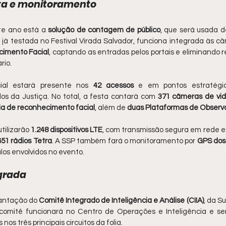
ita e monitoramento
te ano está a 
solução de contagem de público
, que será usada d
já testada no Festival Virada Salvador, funciona integrada às câ
imento Facial
, captando as entradas pelos portais e eliminando re
rio.
ial estará presente nos 
42 acessos
 e em pontos estratégic
dos da Justiça. No total, a festa contará com 
371 câmeras de vi
ia de reconhecimento facial
, além de 
duas Plataformas de Observ
ilizarão 
1.248 dispositivos LTE
, com transmissão segura em rede ex
651 rádios Tetra
. A SSP também fará o monitoramento por 
GPS dos 
os envolvidos no evento.
egrada
antação do 
Comitê Integrado de Inteligência e Análise (CIIA)
, da S
 comitê funcionará no Centro de Operações e Inteligência e ser
os três principais circuitos da folia.