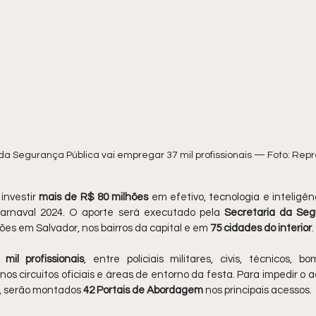
 da Segurança Pública vai empregar 37 mil profissionais — Foto: Re
nvestir 
mais de R$ 80 milhões
 em efetivo, tecnologia e inteligên
arnaval 2024. O aporte será executado pela 
Secretaria da Seg
ões em Salvador, nos bairros da capital e em 
75 cidades do interior
.
 mil profissionais
, entre policiais militares, civis, técnicos, b
nos circuitos oficiais e áreas de entorno da festa. Para impedir o 
s, serão montados 
42 Portais de Abordagem
 nos principais acessos.