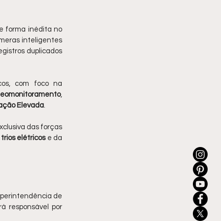
e forma inédita no 
meras inteligentes 
gistros duplicados 
os, com foco na 
deomonitoramento
, 
ação Elevada
.
clusiva das forças 
trios elétricos
 e da 
uperintendência de 
á responsável por 