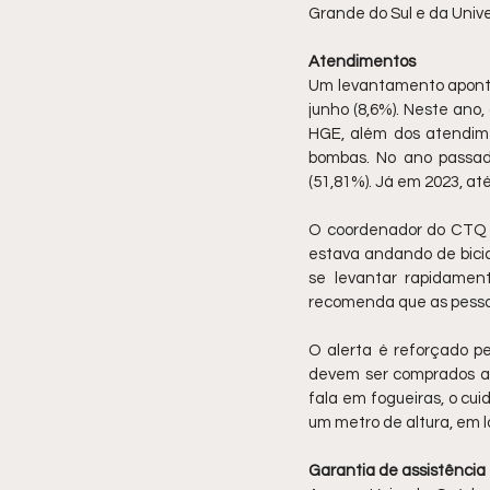
Grande do Sul e da Univ
Atendimentos
Um levantamento aponta
junho (8,6%). Neste ano,
HGE, além dos atendime
bombas. No ano passad
(51,81%). Já em 2023, at
O coordenador do CTQ c
estava andando de bicicl
se levantar rapidamen
recomenda que as pesso
O alerta é reforçado pe
devem ser comprados ap
fala em fogueiras, o cu
um metro de altura, em l
Garantia de assistência