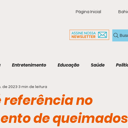
Página Inicial
Bahi
Bus
a
Entretenimento
Educação
Saúde
Políti
n. de 2023
3 min de leitura
ia
Policial
Brasil
Artigo
Tecnologia
M
 referência no
Economia e Tecnologia
Agenda Cultural
Cult
ento de queimados