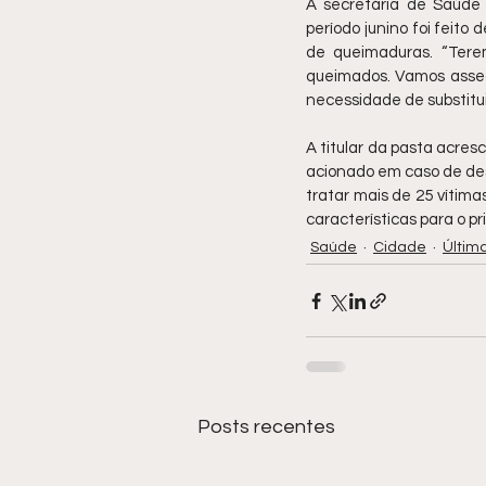
A secretária de Saúde
período junino foi feito
de queimaduras. “Tere
queimados. Vamos assegu
necessidade de substitu
A titular da pasta acres
acionado em caso de des
tratar mais de 25 vítima
características para o 
Saúde
Cidade
Última
Posts recentes