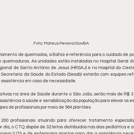
Foto: Mateus Pereira/GovBA
tamento de queimados, a Bahia é referência para o cuidado de pac
queimaduras. As unidades estão instaladas no Hospital Geral do
egional de Santo Antônio de Jesus (HRSAJ) e no Hospital do Oeste
 Secretaria da Saúde do Estado (Sesab) estarão com equipes ref
a assistência em caso de necessidade.
tivas na área de Saúde durante o São João, serão mais de R$ 3 m
assistência à saúde e sensibilização da população para elevar os e
pes de profissionais por meio de 564 plantões.
00 profissionais atuando para oferecer tratamento especializ
dia, o CTQ dispõe de 32 leitos distribuídos nas alas pediátrica e ad
nsiva (UTI) e de enfermaria prontos para dar a assistência neces