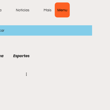
Menu
a
Notícias
Mais
car
ca
Esportes
ais Lidas
ura
Economia