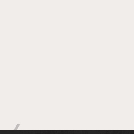
Blue Praia volta a ser
ponto de observação de
baleias-jubarte em
Salvador