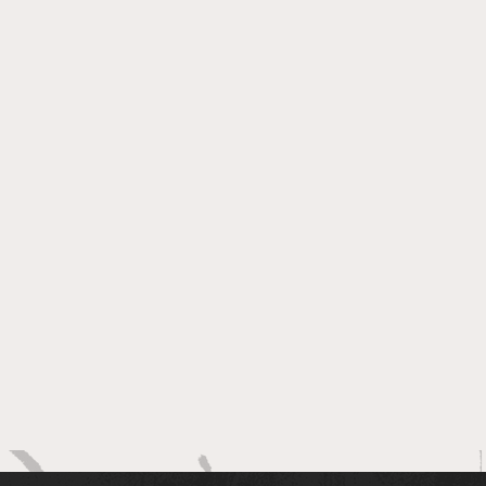
 e Hospital de Brotas
am parceria para
lização de equipes de
ermagem