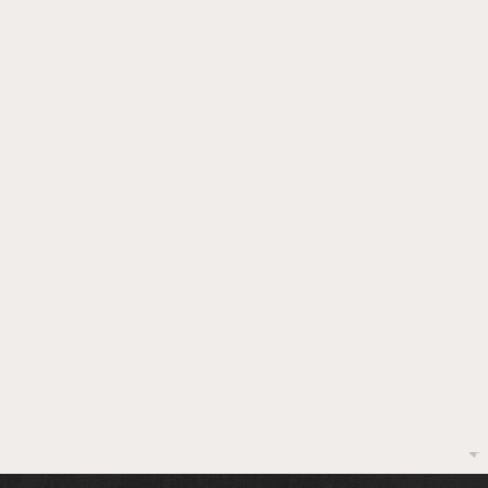
Sthe Matos e Larissa
UFBA
Manoela expõem
firm
diferentes faces da
atua
endometriose
enf