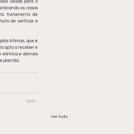
ela Sesab para o 
estacando os casos 
ra tratamento de 
to de verificar a 
las Vítimas, que é 
 apto a receber e 
 elétrica e demais 
e plantão.
Ver tudo