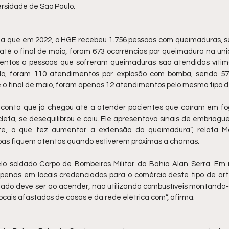
ersidade de São Paulo.
 que em 2022, o HGE recebeu 1.756 pessoas com queimaduras, s
 até o final de maio, foram 673 ocorrências por queimadura na un
ntos a pessoas que sofreram queimaduras são atendidas vítima
o, foram 110 atendimentos por explosão com bomba, sendo 57
é o final de maio, foram apenas 12 atendimentos pelo mesmo tipo d
onta que já chegou até a atender pacientes que caíram em fog
eta, se desequilibrou e caiu. Ele apresentava sinais de embriagu
te, o que fez aumentar a extensão da queimadura”, relata Mar
as fiquem atentas quando estiverem próximas a chamas.
lo soldado Corpo de Bombeiros Militar da Bahia Alan Serra. Em r
enas em locais credenciados para o comércio deste tipo de art
idado deve ser ao acender, não utilizando combustíveis montando
ocais afastados de casas e da rede elétrica com”, afirma.