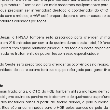
e queimadura. “Temos aqui os mais modernos equipamentos para 
 que precisam ser internados”, destaca o coordenador do CTQ 
do com o médico, o HGE está preparado para atender casos de ac
imaduras causadas por fogos.
Jesus, o HRSAJ também está preparado para atender vítimas
ram 215 entradas por conta de queimaduras, deste total, 19 foram
 conta com equipe multidisciplinar que dá todo o suporte ao pacie
lizada no tratamento de pacientes com essa especificidade.
l do Oeste está preparado para atender as ocorrências na regiã
unidade do oeste baiano terá sua equipe reforçada para garantir 
do
ais tradicionais, o CTQ do HGE também utiliza matrizes dérmica
 colágeno bovino ou porcino no tratamento de queimaduras profund
os materiais feitos a partir de tecido animal, a pele humana
o. Elas são encaminhadas para o HGE pelos bancos de pele da 