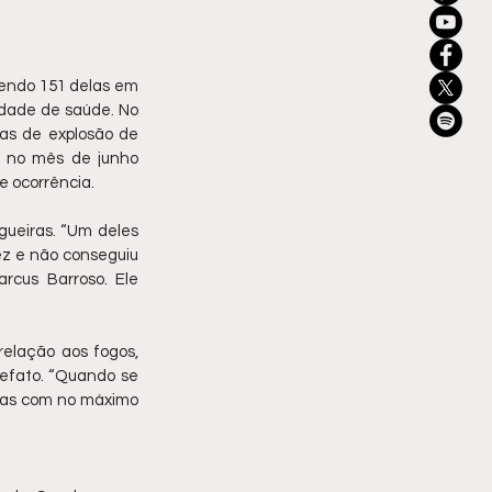
endo 151 delas em 
idade de saúde. No 
s de explosão de 
 no mês de junho 
e ocorrência.
ueiras. “Um deles 
ez e não conseguiu 
cus Barroso. Ele 
elação aos fogos, 
efato. “Quando se 
-as com no máximo 