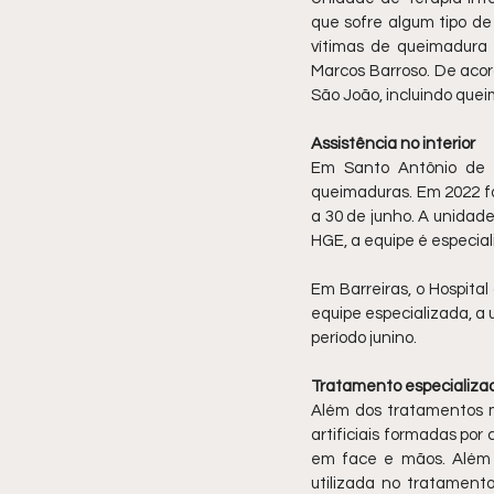
que sofre algum tipo d
vítimas de queimadura
Marcos Barroso. De acor
São João, incluindo que
Assistência no interior
Em Santo Antônio de 
queimaduras. Em 2022 fo
a 30 de junho. A unidade
HGE, a equipe é especia
Em Barreiras, o Hospita
equipe especializada, a 
período junino.
Tratamento especializa
Além dos tratamentos m
artificiais formadas por
em face e mãos. Além d
utilizada no tratament