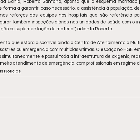
 da Bahia, Roberta Santana, aponta que o esquema montado p
 de forma a garantir, caso necessário, a assistência à população, d
mos reforços das equipes nos hospitais que são referência pa
rar também inspeções diárias nas unidades de saúde com o intui
ição ou suplementação de material”, adianta Roberta.
centa que estará disponível ainda o Centro de Atendimento a Múltip
astres ou emergência com múltiplas vítimas. O espaço no HGE está
s simultaneamente e possui toda a infraestrutura de oxigênio, rede
primeiro atendimento de emergência, com profissionais em regime d
s Notícias