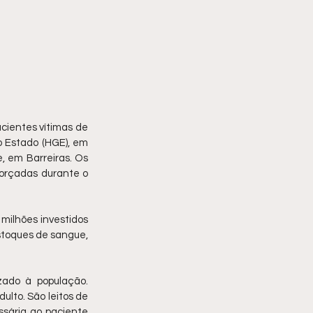
ientes vítimas de 
 Estado (HGE), em 
, em Barreiras. Os 
orçadas durante o 
ilhões investidos 
stoques de sangue, 
ado à população. 
ulto. São leitos de 
sária ao paciente 