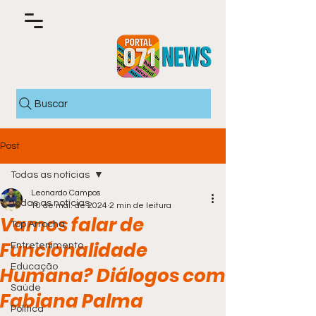
Buscar
Post
Todas as notícias
Leonardo Campos
Todas as notícias
10 de mai. de 2024
2 min de leitura
Vamos falar de
Top Arrocha
Funcionalidade
Entretenimento
Educação
Humana? Diálogos com
Saúde
Fabiana Palma
Política