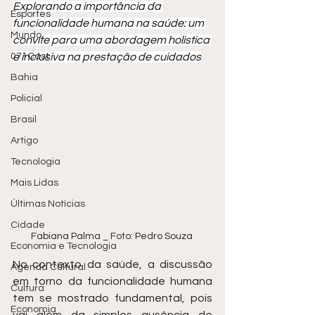
Explorando a importância da 
Esportes
funcionalidade humana na saúde: um 
Mundo
convite para uma abordagem holística 
071Cast
e inclusiva na prestação de cuidados
Bahia
Policial
Brasil
Artigo
Tecnologia
Mais Lidas
Últimas Notícias
Cidade
Fabiana Palma _ Foto: Pedro Souza 
Economia e Tecnologia
No contexto da saúde, a discussão 
Agenda Cultural
em torno da funcionalidade humana 
Cultura
tem se mostrado fundamental, pois 
Economia