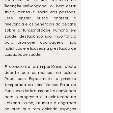
vai além da simples ausência de 
Comportamento
doenças e engloba o bem-estar 
físico, mental e social das pessoas. 
Este ensaio busca analisar a 
relevância e os benefícios do debate 
sobre a funcionalidade humana em 
saúde, destacando sua importância 
para promover abordagens mais 
holísticas e eficazes na prestação de 
cuidados de saúde.
É consciente da importância deste 
debate que estreamos, na coluna 
Papo com Especialista, a primeira 
temporada da série Vamos Falar de 
Funcionalidade Humana? A convidada 
para o programa é a fisioterapeuta 
Fabiana Palma, atuante e engajada 
na área que tem deixado espaços 