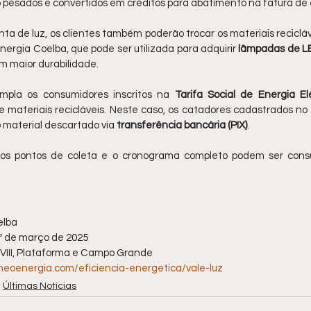
o pesados e convertidos em créditos para abatimento na fatura de 
a de luz, os clientes também poderão trocar os materiais recicláv
rgia Coelba, que pode ser utilizada para adquirir 
lâmpadas de L
 maior durabilidade.
la os consumidores inscritos na 
Tarifa Social de Energia El
materiais recicláveis. Neste caso, os catadores cadastrados no
material descartado via 
transferência bancária (PIX)
.
os pontos de coleta e o cronograma completo podem ser cons
elba
1º de março de 2025
s VIII, Plataforma e Campo Grande
eoenergia.com/eficiencia-energetica/vale-luz
Últimas Notícias