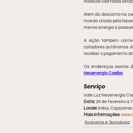
resíduos coletados serã
Além do desconto na cont
moeda criada pela Neoene
menos energia e possuem
A ação também contemp
catadores autônomos de 
receber o pagamento do 
Os endereços exatos d
Neoenergia Coelba
.
Serviço
Vale Luz Neoenergia Co
Data:
 24 de fevereiro a 
Locais:
 Imbuí, Cajazeira
Mais informações:
www.n
Economia e Tecnologia