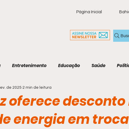
Página Inicial
Bahi
Bus
a
Entretenimento
Educação
Saúde
Políti
fev. de 2025
2 min de leitura
ia
Policial
Brasil
Artigo
Tecnologia
M
uz oferece desconto
Economia e Tecnologia
Agenda Cultural
Cult
de energia em troca