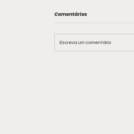
Comentários
Escreva um comentário
UFBA e Hospital de Brotas
firmam parceria para
atualização de equipes de
enfermagem