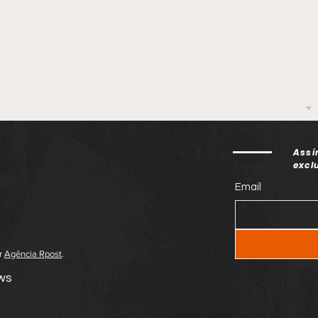
Assi
excl
Email
or
Agência Rpost
.
ews