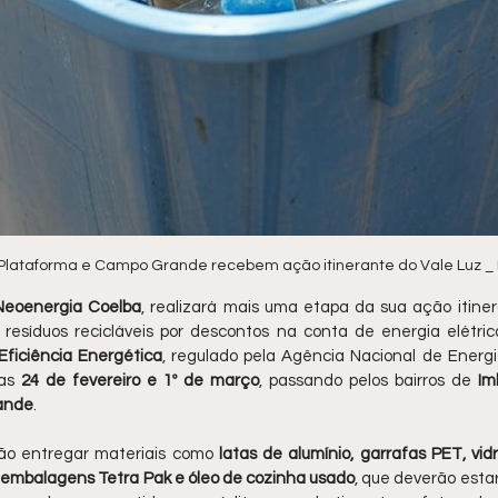
II, Plataforma e Campo Grande recebem ação itinerante do Vale Luz 
Neoenergia Coelba
, realizará mais uma etapa da sua ação itiner
esíduos recicláveis por descontos na conta de energia elétrica. 
ficiência Energética
, regulado pela Agência Nacional de Energia
as 
24 de fevereiro e 1º de março
, passando pelos bairros de 
Imb
ande
.
ão entregar materiais como 
latas de alumínio, garrafas PET, vidro
s, embalagens Tetra Pak e óleo de cozinha usado
, que deverão estar