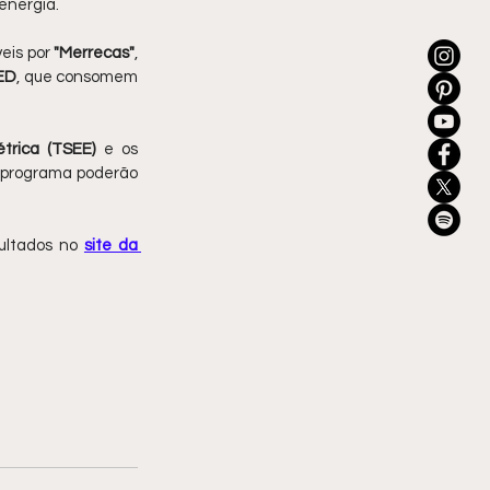
energia.
eis por 
"Merrecas"
, 
ED
, que consomem 
étrica (TSEE)
 e os 
 programa poderão 
ultados no 
site da 