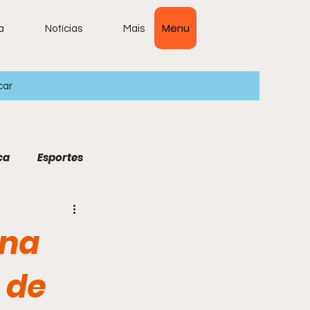
Menu
a
Notícias
Mais
car
ca
Esportes
ais Lidas
 na
ura
Economia
 de