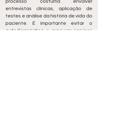
processo costuma envolver 
entrevistas clínicas, aplicação de 
testes e análise da história de vida do 
paciente. É importante evitar o 
autodiagnóstico e procurar serviços 
de saúde confiáveis, seja na rede 
pública ou privada.
Saúde
TEA
Diagnostico
Cuidados
Alerta
Saúde
Ver tudo
Posts recentes