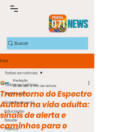
Buscar
Post
Todas as notícias
Redação
Todas as notícias
28 de abr.
2 min de leitura
Transtorno do Espectro
Top Arrocha
Autista na vida adulta:
Entretenimento
Educação
sinais de alerta e
Saúde
caminhos para o
Política