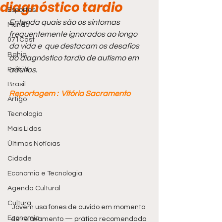
diagnóstico tardio
Esportes
Entenda quais são os sintomas 
Mundo
frequentemente ignorados ao longo 
071Cast
da vida e  que destacam os desafios 
Bahia
do diagnóstico tardio de autismo em 
Policial
adultos.
Brasil
Reportagem :  Vitória Sacramento
Artigo
Tecnologia
Mais Lidas
Últimas Notícias
Cidade
Economia e Tecnologia
Agenda Cultural
Cultura
Jovem usa fones de ouvido em momento 
Economia
de relaxamento — prática recomendada 