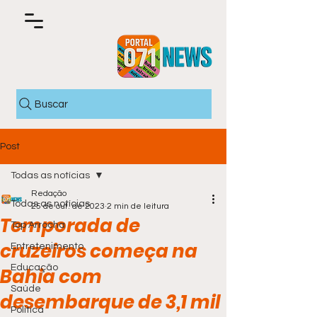
Buscar
Post
Todas as notícias
Redação
Todas as notícias
25 de out. de 2023
2 min de leitura
Temporada de
Top Arrocha
cruzeiros começa na
Entretenimento
Educação
Bahia com
Saúde
desembarque de 3,1 mil
Política