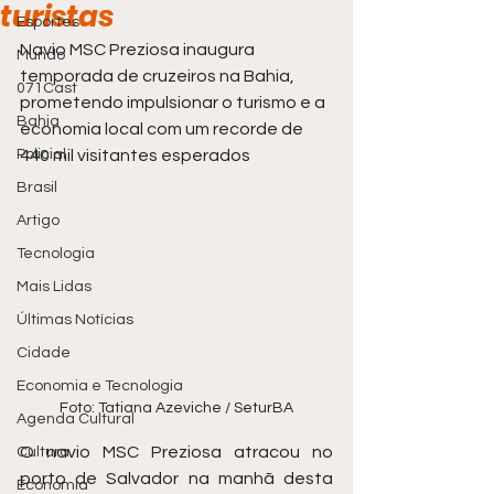
turistas
Esportes
Navio MSC Preziosa inaugura 
Mundo
temporada de cruzeiros na Bahia, 
071Cast
prometendo impulsionar o turismo e a 
Bahia
economia local com um recorde de 
Policial
440 mil visitantes esperados
Brasil
Artigo
Tecnologia
Mais Lidas
Últimas Notícias
Cidade
Economia e Tecnologia
Foto: Tatiana Azeviche / SeturBA
Agenda Cultural
O navio MSC Preziosa atracou no 
Cultura
porto de Salvador na manhã desta 
Economia