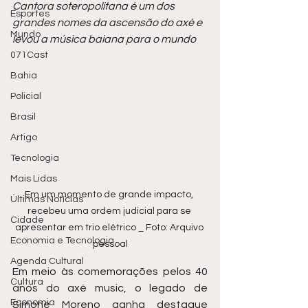
Cantora soteropolitana é um dos 
Esportes
grandes nomes da ascensão do axé e 
Mundo
levou a música baiana para o mundo
071Cast
Bahia
Policial
Brasil
Artigo
Tecnologia
Mais Lidas
Em um momento de grande impacto, 
Últimas Notícias
recebeu uma ordem judicial para se 
Cidade
apresentar em trio elétrico _ Foto: Arquivo 
Economia e Tecnologia
pessoal
Agenda Cultural
Em meio às comemorações pelos 40 
Cultura
anos do axé music, o legado de 
Economia
Simone Moreno ganha destaque 