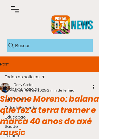
Buscar
Post
Todas as notícias
Rony Costa
Todas as notícias
27 de fev. de 2025
2 min de leitura
Simone Moreno: baiana
Top Arrocha
que fez a terra tremer e
Entretenimento
Educação
marca 40 anos do axé
Saúde
music
Política