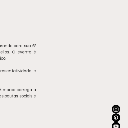
rando para sua 6ª 
llos. O evento é 
co. 
resentatividade e 
A marca carrega a 
s pautas sociais e 