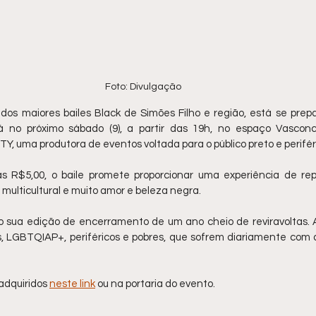
Foto: Divulgação 
dos maiores bailes Black de Simões Filho e região, está se prepa
 no próximo sábado (9), a partir das 19h, no espaço Vasconce
, uma produtora de eventos voltada para o público preto e periféri
 R$5,00, o baile promete proporcionar uma experiência de rep
multicultural e muito amor e beleza negra.
o sua edição de encerramento de um ano cheio de reviravoltas. 
s, LGBTQIAP+, periféricos e pobres, que sofrem diariamente com a
adquiridos 
neste link
 ou na portaria do evento.