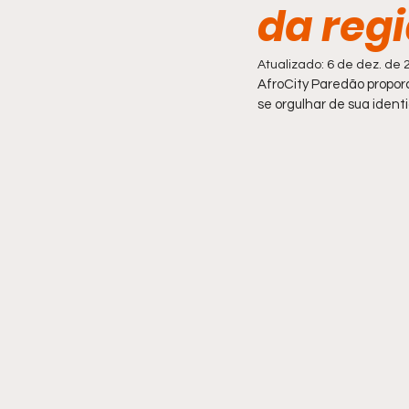
da regi
Comportamento
Atualizado:
6 de dez. de 
AfroCity Paredão propor
se orgulhar de sua iden