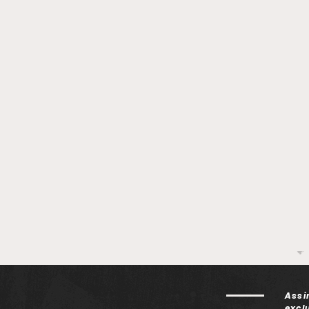
firmam parceria para
CAS
atualização de equipes de
prim
enfermagem
Assi
excl