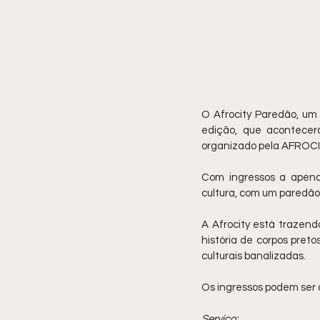
O Afrocity Paredão, um 
edição, que acontecerá
organizado pela AFROCITY
Com ingressos a apenas
cultura, com um paredão 
A Afrocity está trazend
história de corpos preto
culturais banalizadas.
Os ingressos podem ser 
Serviço: