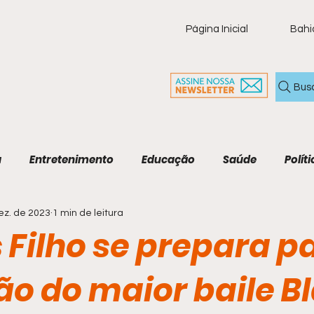
Página Inicial
Bahi
Bus
a
Entretenimento
Educação
Saúde
Políti
ez. de 2023
1 min de leitura
ia
Policial
Brasil
Artigo
Tecnologia
M
 Filho se prepara p
Economia e Tecnologia
Agenda Cultural
Cult
ão do maior baile B