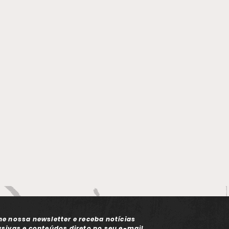
ACOR Bahia 2026 com
eira coleção Outdoor
ne nossa newsletter e receba notícias
usivas e conteúdos direto no seu e-mail.