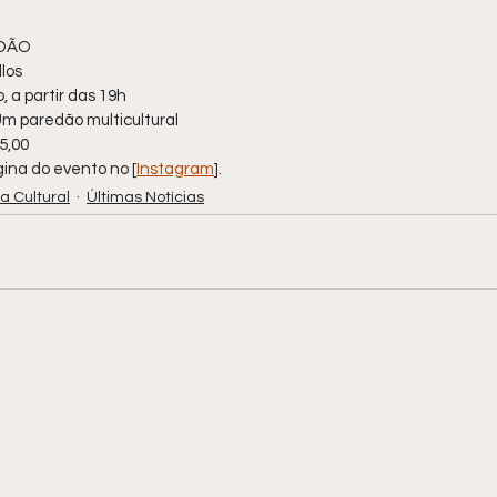
EDÃO
los
 a partir das 19h
m paredão multicultural
5,00
gina do evento no [
Instagram
].
 Cultural
Últimas Notícias