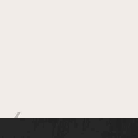
Trucks Live confirma
apresentação em
Salvador em 2027