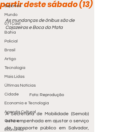
partir deste sábado (13)
Esportes
Mundo
As mundanças de ônibus são de 
071Cast
Cajazeiras e Boca da Mata 
Bahia
Policial
Brasil
Artigo
Tecnologia
Mais Lidas
Últimas Notícias
Cidade
Foto: Reprodução 
Economia e Tecnologia
Agenda Cultural
A Secretaria de Mobilidade (Semob) 
está empenhada em ajustar o serviço 
Cultura
de transporte público em Salvador, 
Economia