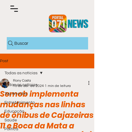
Buscar
Post
Todas as notícias
Rony Costa
Todas as notícias
13 de abr. de 2024
1 min de leitura
Semob implementa
Top Arrocha
mudanças nas linhas
Entretenimento
Educação
de ônibus de Cajazeiras
Saúde
11 e Boca da Mata a
Política