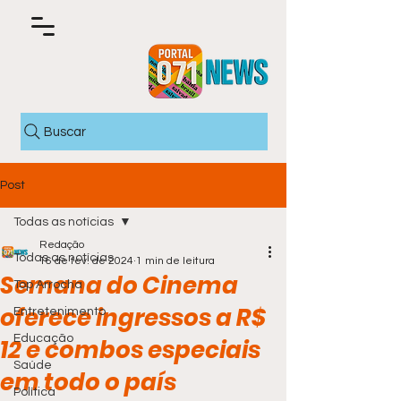
Buscar
Post
Todas as notícias
Redação
Todas as notícias
16 de fev. de 2024
1 min de leitura
Semana do Cinema
Top Arrocha
oferece ingressos a R$
Entretenimento
Educação
12 e combos especiais
Saúde
em todo o país
Política