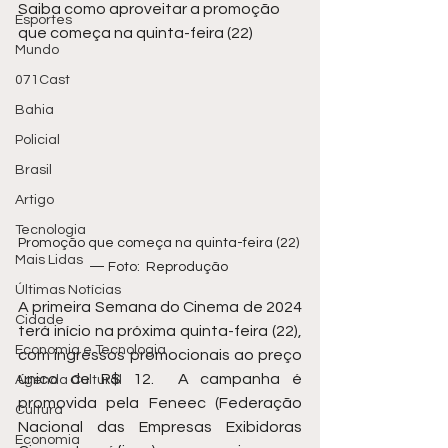
Saiba como aproveitar a promoção 
Esportes
que começa na quinta-feira (22)
Mundo
071Cast
Bahia
Policial
Brasil
Artigo
Tecnologia
Promoção que começa na quinta-feira (22) 
Mais Lidas
— Foto:  Reprodução 
Últimas Notícias
A primeira Semana do Cinema de 2024 
Cidade
terá início na próxima quinta-feira (22), 
Economia e Tecnologia
com ingressos promocionais ao preço 
único de R$ 12.  A campanha é 
Agenda Cultural
promovida pela Feneec (Federação 
Cultura
Nacional das Empresas Exibidoras 
Economia