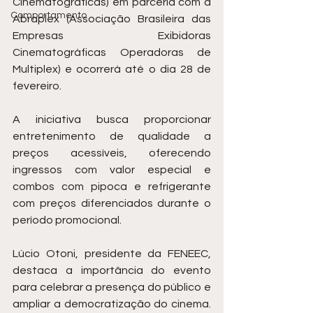
Cinematográficas) em parceria com a 
Comportamento
Abraplex (Associação Brasileira das 
Empresas Exibidoras 
Cinematográficas Operadoras de 
Multiplex) e ocorrerá até o dia 28 de 
fevereiro.
A iniciativa busca proporcionar 
entretenimento de qualidade a 
preços acessíveis, oferecendo 
ingressos com valor especial e 
combos com pipoca e refrigerante 
com preços diferenciados durante o 
período promocional.
Lúcio Otoni, presidente da FENEEC, 
destaca a importância do evento 
para celebrar a presença do público e 
ampliar a democratização do cinema. 