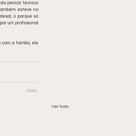
da perícia técnica 
 também esteve no 
esal, o parque só 
or um profissional 
com a família, ele 
Ver tudo