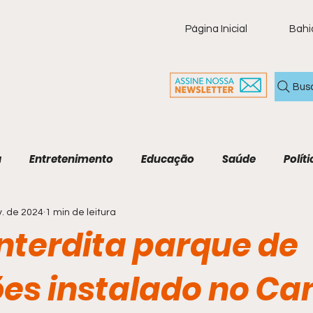
Página Inicial
Bahi
Bus
a
Entretenimento
Educação
Saúde
Políti
v. de 2024
1 min de leitura
ia
Policial
Brasil
Artigo
Tecnologia
M
interdita parque de
Economia e Tecnologia
Agenda Cultural
Cult
ões instalado no C