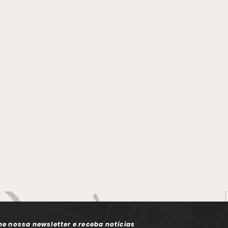
B reúne
reendedorismo,
ronomia e cultura no
 Vermelho
ne nossa newsletter e receba notícias