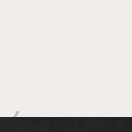
ponto de observação de
baleias-jubarte em
Salvador