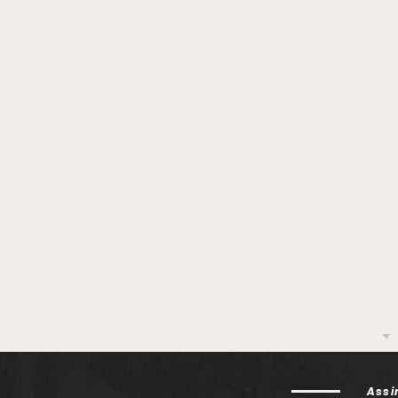
firmam parceria para
ACE
atualização de equipes de
emp
enfermagem
gast
Rio
Assi