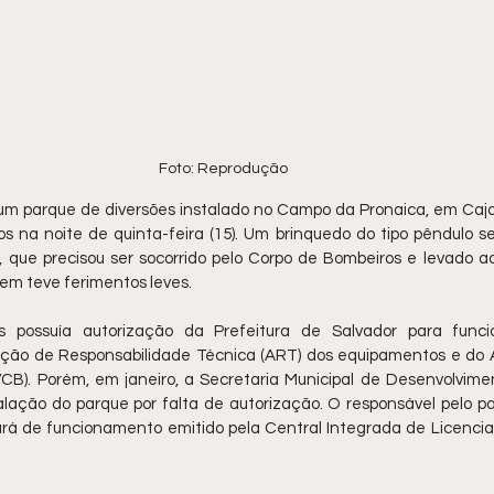
Foto: Reprodução 
 parque de diversões instalado no Campo da Pronaica, em Cajaze
os na noite de quinta-feira (15). Um brinquedo do tipo pêndulo se 
 que precisou ser socorrido pelo Corpo de Bombeiros e levado ao 
vem teve ferimentos leves.
 possuía autorização da Prefeitura de Salvador para funci
ão de Responsabilidade Técnica (ART) dos equipamentos e do Au
B). Porém, em janeiro, a Secretaria Municipal de Desenvolvimen
alação do parque por falta de autorização. O responsável pelo pa
ará de funcionamento emitido pela Central Integrada de Licenci