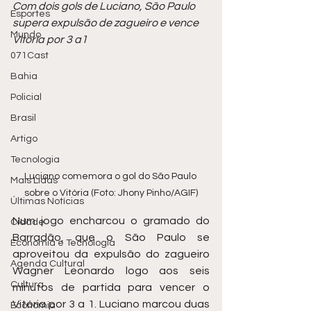
Com dois gols de Luciano, São Paulo 
Esportes
supera expulsão de zagueiro e vence 
Mundo
Vitória por 3 a1
071Cast
Bahia
Policial
Brasil
Artigo
Tecnologia
Luciano comemora o gol do São Paulo 
Mais Lidas
sobre o Vitória (Foto: Jhony Pinho/AGIF)
Últimas Notícias
Num jogo encharcou o gramado do 
Cidade
Barradão, que o São Paulo se 
Economia e Tecnologia
aproveitou da expulsão do zagueiro 
Agenda Cultural
Wagner Leonardo logo aos seis 
Cultura
minutos de partida para vencer o 
Vitória por 3 a 1. Luciano marcou duas 
Economia