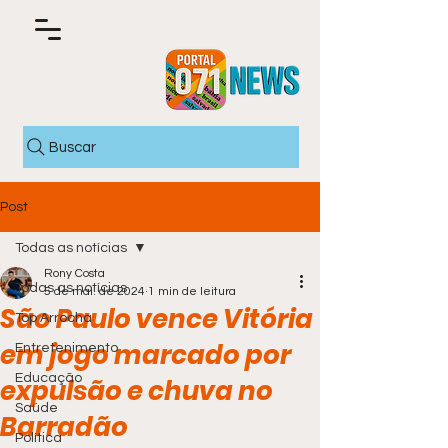
Buscar
Post
Todas as notícias
Rony Costa
Todas as notícias
5 de mai. de 2024
1 min de leitura
São Paulo vence Vitória
Top Arrocha
em jogo marcado por
Entretenimento
Educação
expulsão e chuva no
Saúde
Barradão
Política