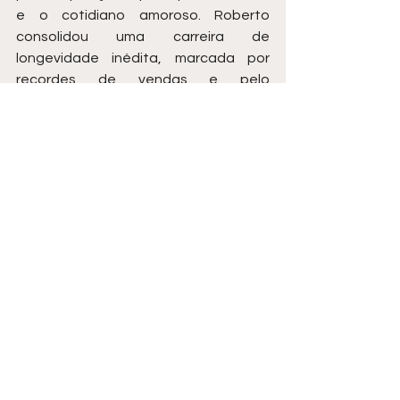
e o cotidiano amoroso. Roberto 
consolidou uma carreira de 
longevidade inédita, marcada por 
recordes de vendas e pelo 
emblemático especial de fim de ano 
na TV Globo, que se tornou uma 
tradição para milhões de brasileiros. 
Mesmo com o passar das décadas, 
sua capacidade de se manter 
relevante e atravessar gerações 
confirma sua posição como o pilar 
central da música popular nacional.
Roberto Carlos
música brasileira
Ecad
artistas brasileiros
Cultura
Entretenimento