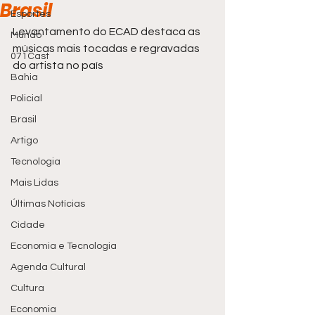
Brasil
Esportes
Levantamento do ECAD destaca as 
Mundo
músicas mais tocadas e regravadas 
071Cast
do artista no país
Bahia
Policial
Brasil
Artigo
Tecnologia
Mais Lidas
Últimas Notícias
Cidade
Economia e Tecnologia
Agenda Cultural
Cultura
Economia