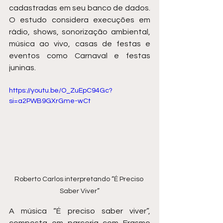
cadastradas em seu banco de dados. 
O estudo considera execuções em 
rádio, shows, sonorização ambiental, 
música ao vivo, casas de festas e 
eventos como Carnaval e festas 
juninas.
https://youtu.be/O_ZuEpC94Gc?
si=a2PWB9GXrGme-wCt
Roberto Carlos interpretando “É Preciso 
Saber Viver”
A música “É preciso saber viver”, 
composta em parceria com Erasmo 