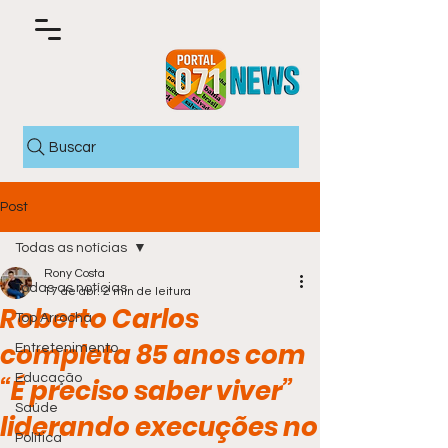
Buscar
Post
Todas as notícias
Rony Costa
Todas as notícias
17 de abr.
2 min de leitura
Roberto Carlos
Top Arrocha
completa 85 anos com
Entretenimento
Educação
“É preciso saber viver”
Saúde
liderando execuções no
Política