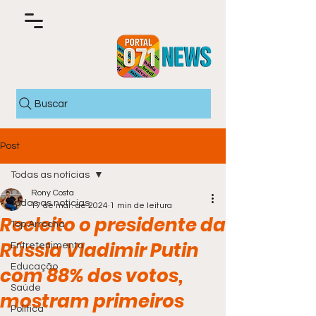
Buscar
Post
Todas as notícias
Rony Costa
Todas as notícias
17 de mar. de 2024
1 min de leitura
Reeleito o presidente da
Top Arrocha
Rússia Vladimir Putin
Entretenimento
Educação
com 88% dos votos,
Saúde
mostram primeiros
Política