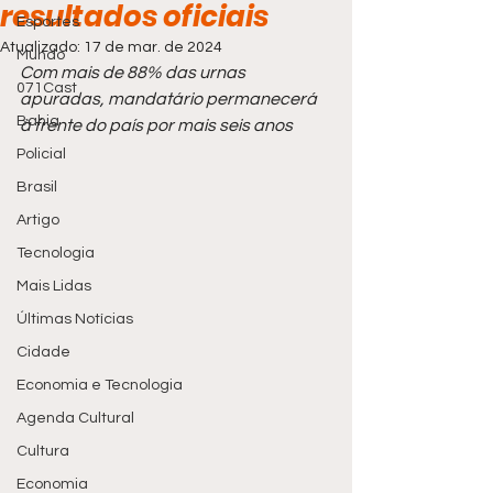
resultados oficiais
Esportes
Atualizado:
17 de mar. de 2024
Mundo
Com mais de 88% das urnas 
071Cast
apuradas, mandatário permanecerá 
Bahia
à frente do país por mais seis anos
Policial
Brasil
Artigo
Tecnologia
Mais Lidas
Últimas Notícias
Cidade
Economia e Tecnologia
Agenda Cultural
Cultura
Economia