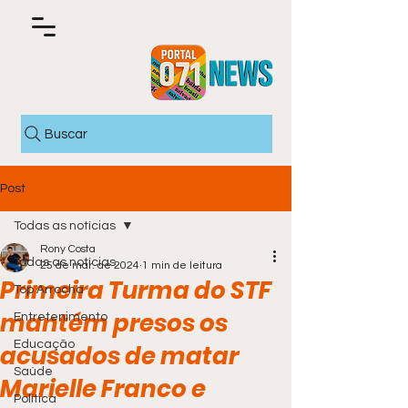
Buscar
Post
Todas as notícias
Rony Costa
Todas as notícias
25 de mar. de 2024
1 min de leitura
Primeira Turma do STF
Top Arrocha
mantém presos os
Entretenimento
Educação
acusados de matar
Saúde
Marielle Franco e
Política