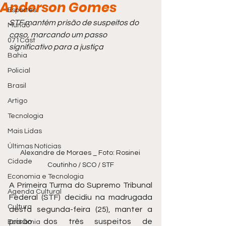
Anderson Gomes
Esportes
STF mantém prisão de suspeitos do 
Mundo
caso, marcando um passo 
071Cast
significativo para a justiça
Bahia
Policial
Brasil
Artigo
Tecnologia
Mais Lidas
Últimas Notícias
Alexandre de Moraes _ Foto: Rosinei 
Cidade
Coutinho / SCO / STF
Economia e Tecnologia
A Primeira Turma do Supremo Tribunal 
Agenda Cultural
Federal (STF) decidiu na madrugada 
Cultura
desta segunda-feira (25), manter a 
prisão dos três suspeitos de 
Economia