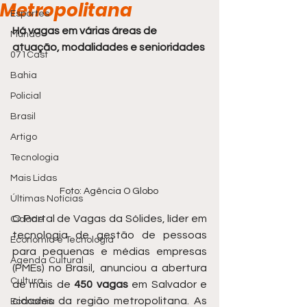
Metropolitana
Esportes
Há vagas em várias áreas de 
Mundo
atuação, modalidades e senioridades
071Cast
Bahia
Policial
Brasil
Artigo
Tecnologia
Mais Lidas
Foto: Agência O Globo 
Últimas Notícias
O Portal de Vagas da Sólides, líder em 
Cidade
tecnologia de gestão de pessoas 
Economia e Tecnologia
para pequenas e médias empresas 
Agenda Cultural
(PMEs) no Brasil, anunciou a abertura 
Cultura
de mais de 
450 vagas
 em Salvador e 
cidades da região metropolitana. As 
Economia