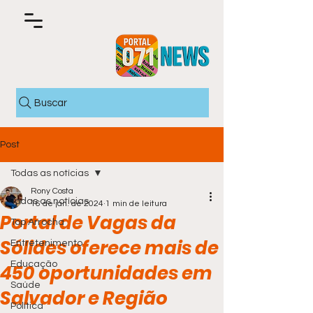
Buscar
Post
Todas as notícias
Rony Costa
Todas as notícias
16 de jan. de 2024
1 min de leitura
Portal de Vagas da
Top Arrocha
Sólides oferece mais de
Entretenimento
Educação
450 oportunidades em
Saúde
Salvador e Região
Política