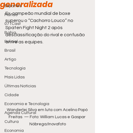
generalizada
Esportes
Ex-campeão mundial de boxe 
Mundo
superou o “Cachorro Louco” no 
071Cast
Spaten Fight Night 2 após 
Bahia
desclassificação do rival e confusão 
Policial
entre as equipes.
Brasil
Artigo
Tecnologia
Mais Lidas
Últimas Notícias
Cidade
Economia e Tecnologia
Wanderlei Silva em luta com Acelino Popó 
Agenda Cultural
Freitas  — Foto: William Lucas e Gaspar 
Cultura
Nóbrega/Inovafoto
Economia