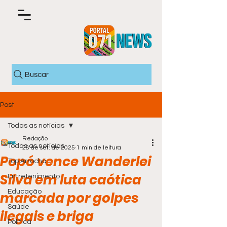
Buscar
Post
Todas as notícias
Redação
Todas as notícias
28 de set. de 2025
1 min de leitura
Popó vence Wanderlei
Top Arrocha
Silva em luta caótica
Entretenimento
Educação
marcada por golpes
Saúde
ilegais e briga
Política