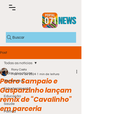
Buscar
Post
Todas as notícias
Rony Costa
Todas as notícias
7 de fev. de 2024
1 min de leitura
Pedro Sampaio e
Top Arrocha
Gasparzinho lançam
Entretenimento
Educação
remix de “Cavalinho”
Saúde
em parceria
Política