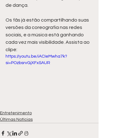
de dança.
Os fãs já estão compartilhando suas 
versões da coreografia nas redes 
sociais, e a música está ganhando 
cada vez mais visibilidade. Assista ao 
clipe: 
https://youtu.be/iACIeMwha7k?
si=POzbsrvGjXFxSAUR
Entretenimento
Últimas Notícias