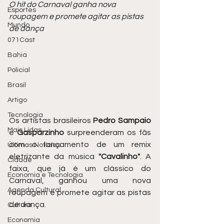
O hit do Carnaval ganha nova 
Esportes
roupagem e promete agitar as pistas 
Mundo
de dança
071Cast
Bahia
Policial
Brasil
Artigo
Tecnologia
Os artistas brasileiros 
Pedro Sampaio
Mais Lidas
e 
Gasparzinho
 surpreenderam os fãs 
com o lançamento de um remix 
Últimas Notícias
eletrizante da música 
"Cavalinho"
. A 
Cidade
faixa, que já é um clássico do 
Economia e Tecnologia
Carnaval, ganhou uma nova 
Agenda Cultural
roupagem e promete agitar as pistas 
de dança.
Cultura
Economia