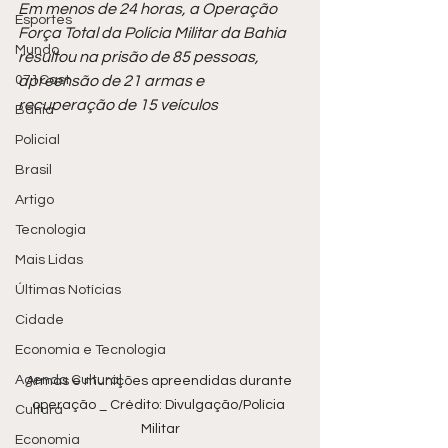
Em menos de 24 horas, a Operação 
Esportes
Força Total da Polícia Militar da Bahia 
Mundo
resultou na prisão de 85 pessoas, 
071Cast
apreensão de 21 armas e 
recuperação de 15 veículos
Bahia
Policial
Brasil
Artigo
Tecnologia
Mais Lidas
Últimas Notícias
Cidade
Economia e Tecnologia
Agenda Cultural
Armas e munições apreendidas durante 
operação _ Crédito: Divulgação/Polícia 
Cultura
Militar
Economia