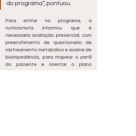
do programa”, pontuou.
Para entrar no programa, a 
nutricionista informou que é 
necessária avaliação presencial, com 
preenchimento de questionário de 
rastreamento metabólico e exame de 
bioimpedância, para mapear o perfil 
do paciente e orientar o plano 
alimentar de forma personalizada.
O Slim Food também inclui um ebook 
de receitas, com preparações 
funcionais voltadas à manutenção do 
plano alimentar após o período de 
acompanhamento. A profissional 
pode ser encontrada nas redes 
sociais pelo perfil 
@nutrimarylopes.