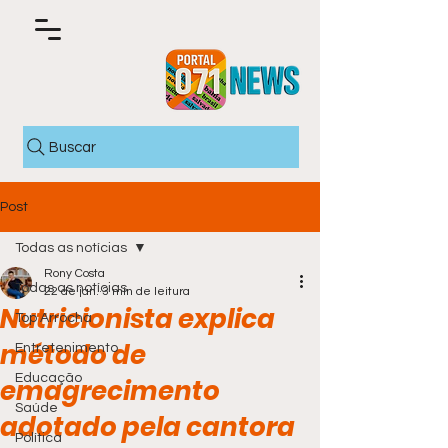
Buscar
Post
Todas as notícias
Rony Costa
Todas as notícias
22 de jan.
3 min de leitura
Nutricionista explica
Top Arrocha
método de
Entretenimento
Educação
emagrecimento
Saúde
adotado pela cantora
Política