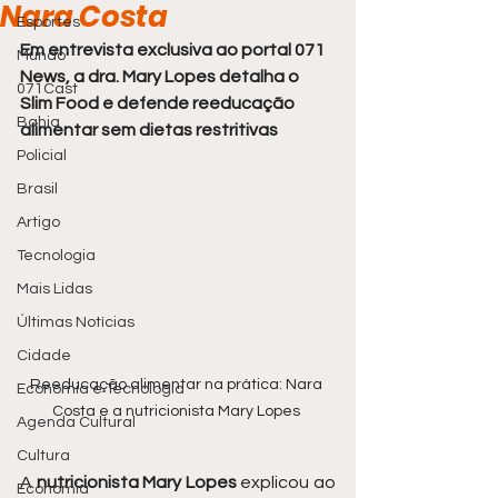
Nara Costa
Esportes
Em entrevista exclusiva ao portal 071 
Mundo
News, a dra. Mary Lopes detalha o 
071Cast
Slim Food e defende reeducação 
Bahia
alimentar sem dietas restritivas
Policial
Brasil
Artigo
Tecnologia
Mais Lidas
Últimas Notícias
Cidade
Reeducação alimentar na prática: Nara 
Economia e Tecnologia
Costa e a nutricionista Mary Lopes 
Agenda Cultural
Cultura
A 
nutricionista Mary Lopes
 explicou ao 
Economia