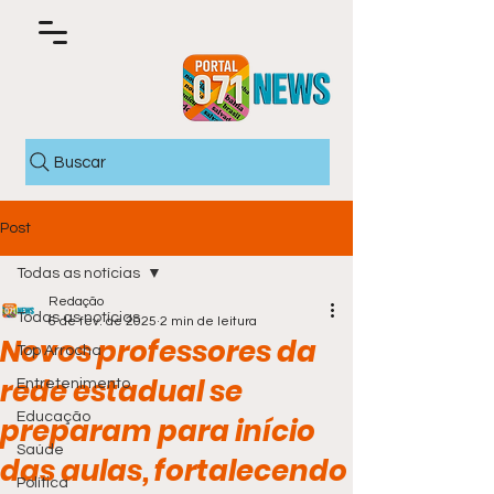
Buscar
Post
Todas as notícias
Redação
Todas as notícias
6 de fev. de 2025
2 min de leitura
Novos professores da
Top Arrocha
rede estadual se
Entretenimento
Educação
preparam para início
Saúde
das aulas, fortalecendo
Política