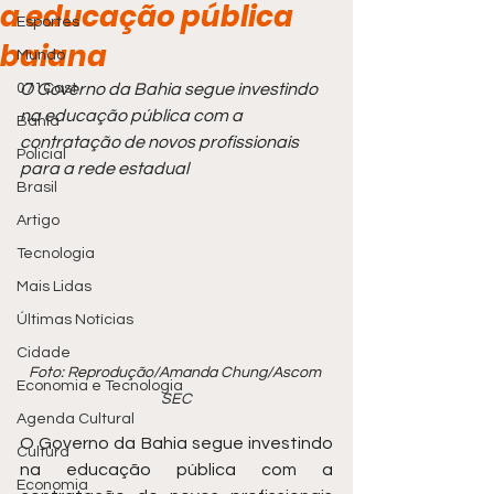
a educação pública
Esportes
baiana
Mundo
071Cast
O Governo da Bahia segue investindo 
na educação pública com a 
Bahia
contratação de novos profissionais 
Policial
para a rede estadual
Brasil
Artigo
Tecnologia
Mais Lidas
Últimas Notícias
Cidade
Foto: Reprodução/Amanda Chung/Ascom 
Economia e Tecnologia
SEC
Agenda Cultural
O Governo da Bahia segue investindo 
Cultura
na educação pública com a 
Economia