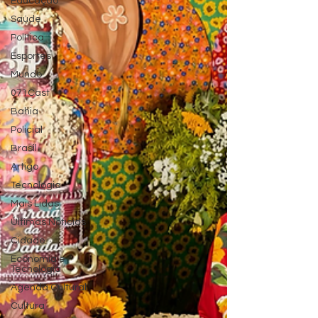
Educação
Saúde
Política
Esportes
Mundo
071Cast
Bahia
Policial
Brasil
Artigo
Tecnologia
Mais Lidas
Últimas Notícias
Cidade
Economia e
Tecnologia
Agenda Cultural
Cultura