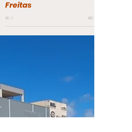
realiza primeira etapa
do Circuito Brazuca de
Peneiras em Lauro de
Freitas