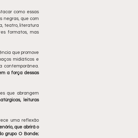
stacar como essas 
s negras, que com 
teatro, literatura 
tes formatos, mas 
tência que promove 
aços midiáticos e 
a contemporânea. 
em a força dessas 
As respostas podem ser encontradas na programação deste ano, repleta de atividades que abrangem 
úrgicas, leituras 
rece uma reflexão 
nório, que abrirá o 
do grupo O Bonde; 