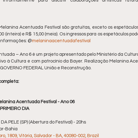
informalmente para discutir colaborações artísticas futura
Melanina Acentuada Festival são gratuitas, exceto os espetáculo
00 (inteira) e R$ 15,00 (meia). Os ingressos para os espetáculos pod
 informações: @
melaninaacentuadafestival
tuada – Ano 6 é um projeto apresentado pelo Ministério da Cultura 
tivo à Cultura e com patrocínio da Bayer. Realização Melanina Ac
a e GOVERNO FEDERAL União e Reconstrução.
completa:
elanina Acentuada Festival - Ano 06
 - PRIMEIRO DIA
 DA PELE (SP) (Abertura do Festival) - 20hs
dor-Bahia
, 1809, Vitória, Salvador - BA, 40080-002, Brazil