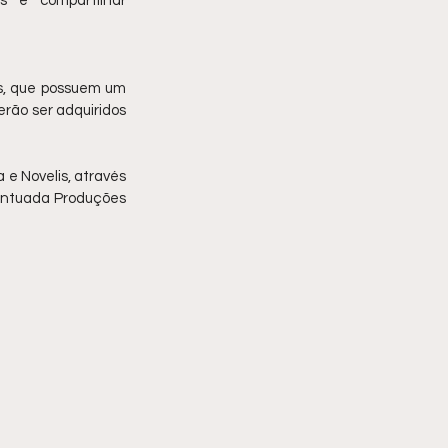
s e compartilhar 
s, que possuem um 
erão ser adquiridos 
e Novelis, através 
entuada Produções 