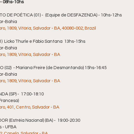
- 08hs-10hs
 DE POÉTICA (01) -  (Equipe de DESFAZENDA) - 10hs-12hs
dor-Bahia
, 1809, Vitória, Salvador - BA, 40080-002, Brazil
1)  Licko Thurle e Fábio Santana  13hs-15hs
dor-Bahia
, 1809, Vitória, Salvador - BA
 (02)  - Mariana Freire (de Desmontando) 15hs-16:45
dor-Bahia
, 1809, Vitória, Salvador - BA
DA (SP) -  17:00-18:10
 Francesa)
o, 401, Centro, Salvador - BA
R (Estréia Nacional) (BA) -  19:00-20:30
s - UFBA
2, Canela, Salvador - BA