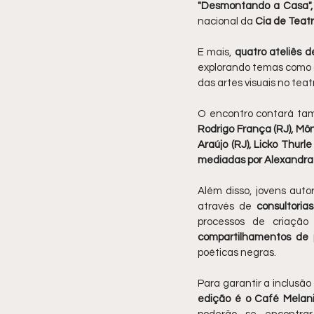
"Desmontando a Casa", 
nacional da 
Cia de Teat
E mais, 
quatro ateliês d
explorando temas como a 
das artes visuais no tea
O encontro contará tam
Rodrigo França (RJ), Môni
Araújo (RJ), Licko Thur
mediadas por Alexandra
Além disso, jovens auto
através de 
consultoria
processos de criação
compartilhamentos de p
poéticas negras.
Para garantir a inclusão 
edição é o Café Melan