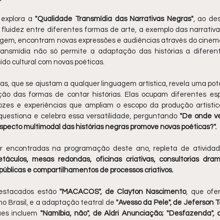
 explora a 
"Qualidade Transmídia das Narrativas Negras"
, ao de
fluidez entre diferentes formas de arte, a exemplo das narrativa
gem, encontram novas expressões e audiências através do cinema, 
transmídia não só permite a adaptação das histórias a diferen
do cultural com novas poéticas.
ivas, que se ajustam a qualquer linguagem artística, revela uma po
ão das formas de contar histórias. Elas ocupam diferentes esp
zes e experiências que ampliam o escopo da produção artístic
l questiona e celebra essa versatilidade, perguntando
 "De onde v
specto multimodal das histórias negras promove novas poéticas?".
culos, mesas redondas, oficinas criativas, consultorias dramat
públicas e compartilhamentos de processos criativos.
destacados estão 
"MACACOS", de Clayton Nascimento
, que ofe
no Brasil, e a adaptação teatral de 
"Avesso da Pele", de Jeferson Te
ues incluem 
"Namíbia, não", de Aldri Anunciação; "Desfazenda", 