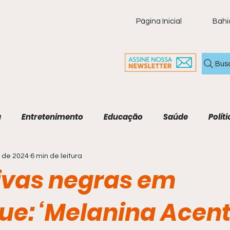
Página Inicial
Bahi
Bus
a
Entretenimento
Educação
Saúde
Políti
. de 2024
6 min de leitura
ia
Policial
Brasil
Artigo
Tecnologia
M
ivas negras em
Economia e Tecnologia
Agenda Cultural
Cult
ue: ‘Melanina Acen