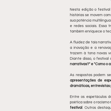
Nesta edição o festival
histórias se movem com 
sua potência multilingua
e redes sociais. Essa 
também enriquece o teci
A fluidez de tais narrat
a inovação e a renovaç
trazem à tona novas vo
Diante disso, o festiva
narrativas?" e "Como o a
apresentações de espetá
dramáticas, entrevistas 
Entre os espetáculos 
poética sobre o racismo 
festival
. Outros destaq