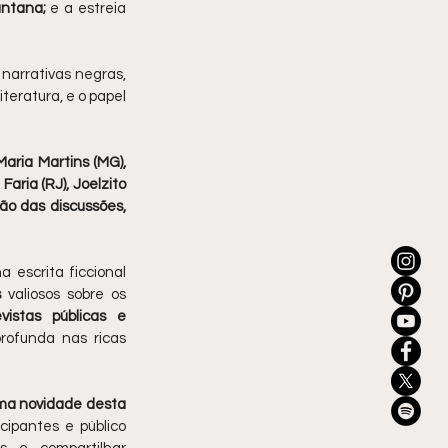
antana;
 e a estreia 
narrativas negras, 
eratura, e o papel 
aria Martins (MG), 
aria (RJ), Joelzito 
ão das discussões, 
 escrita ficcional 
s
 valiosos sobre os 
vistas públicas e 
rofunda nas ricas 
ma novidade desta 
ipantes e público 