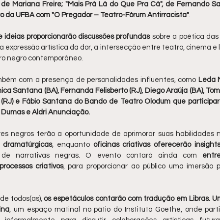
de Mariana Freire; "Mais Prá Lá do Que Pra Cá", de Fernando S
ro da UFBA com "O Pregador – Teatro-Fórum Antirracista"
.
e ideias proporcionarão discussões profundas
 sobre a poética das 
expressão artística da dor, a intersecção entre teatro, cinema e lit
tro negro contemporâneo. 
bém com a presença de personalidades influentes, como 
Leda M
ca Santana (BA), Fernanda Felisberto (RJ), Diego Araúja (BA), Tom F
le (RJ) e Fábio Santana do Bando de Teatro Olodum que participar
 Dumas e Aldri Anunciação.
res negros terão a oportunidade de aprimorar suas habilidades na
s dramatúrgicas
, enquanto 
oficinas criativas oferecerão insight
 de narrativas negras. O evento contará ainda com 
entre
rocessos criativos
, para proporcionar ao público uma imersão p
de todos(as), 
os espetáculos contarão com tradução em Libras. U
ina
, um espaço matinal no pátio do Instituto Goethe, onde partic