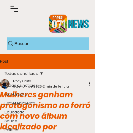
Buscar
Post
Todas as notícias
Rony Costa
Todas as notícias
3 de jun. de 2025
2 min de leitura
Mulheres ganham
Top Arrocha
protagonismo no forró
Entretenimento
Educação
com novo álbum
Saúde
idealizado por
Política