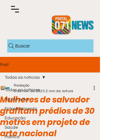
Buscar
Post
Todas as notícias
Redação
Todas as notícias
6 de nov. de 2023
2 min de leitura
Mulheres de salvador
Top Arrocha
grafitam prédios de 30
Entretenimento
Educação
metros em projeto de
Saúde
arte nacional
Política