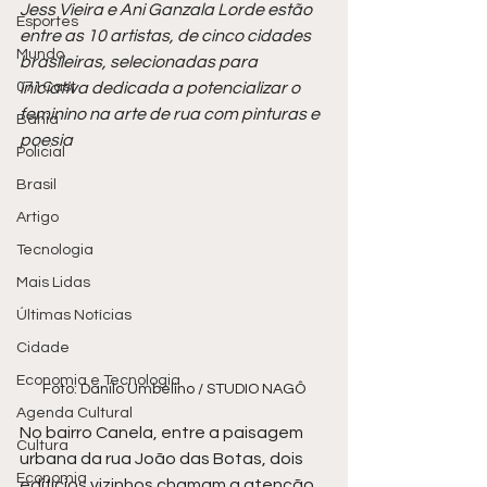
Jess Vieira e Ani Ganzala Lorde estão 
Esportes
entre as 10 artistas, de cinco cidades 
Mundo
brasileiras, selecionadas para 
071Cast
iniciativa dedicada a potencializar o 
feminino na arte de rua com pinturas e 
Bahia
poesia
Policial
Brasil
Artigo
Tecnologia
Mais Lidas
Últimas Notícias
Cidade
Economia e Tecnologia
Foto: Danilo Umbelino / STUDIO NAGÔ
Agenda Cultural
No bairro Canela, entre a paisagem 
Cultura
urbana da rua João das Botas, dois 
Economia
edifícios vizinhos chamam a atenção 