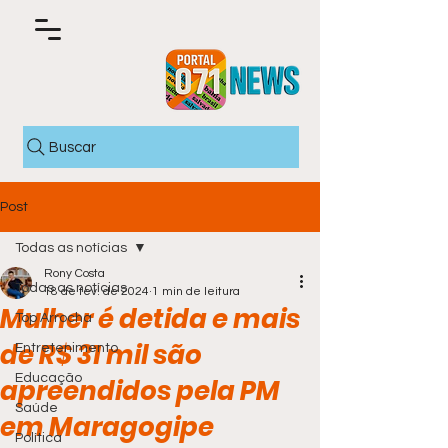
Buscar
Post
Todas as notícias
Rony Costa
Todas as notícias
18 de fev. de 2024
1 min de leitura
Mulher é detida e mais
Top Arrocha
de R$ 31 mil são
Entretenimento
Educação
apreendidos pela PM
Saúde
em Maragogipe
Política