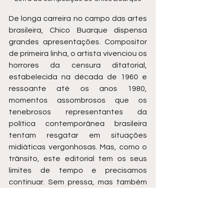
De longa carreira no campo das artes 
brasileira, Chico Buarque dispensa 
grandes apresentações. Compositor 
de primeira linha, o artista vivenciou os 
horrores da censura ditatorial, 
estabelecida na década de 1960 e 
ressoante até os anos 1980, 
momentos assombrosos que os 
tenebrosos representantes da 
política contemporânea brasileira 
tentam resgatar em situações 
midiáticas vergonhosas. Mas, como o 
trânsito, este editorial tem os seus 
limites de tempo e precisamos 
continuar. Sem pressa, mas também 
direcionado tematicamente, não é 
mesmo? Então: 
Construção
 é uma das 
numerosas obras-primas do cantor. 