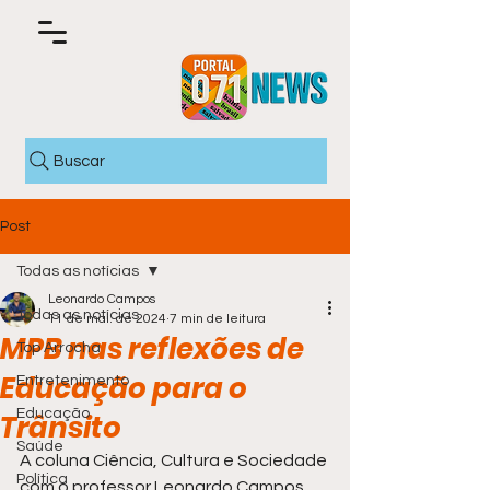
Buscar
Post
Todas as notícias
Leonardo Campos
Todas as notícias
11 de mai. de 2024
7 min de leitura
MPB nas reflexões de
Top Arrocha
Educação para o
Entretenimento
Educação
Trânsito
Saúde
A coluna Ciência, Cultura e Sociedade 
Política
com o professor Leonardo Campos 