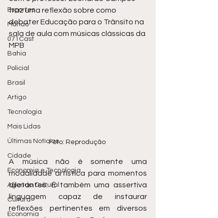
Esportes
traz uma reflexão sobre como 
debater Educação para o Trânsito na 
Mundo
sala de aula com músicas clássicas da 
071Cast
MPB
Bahia
Policial
Brasil
Artigo
Tecnologia
Mais Lidas
Últimas Notícias
Foto: Reprodução 
Cidade
A música não é somente uma 
Economia e Tecnologia
modalidade artística para momentos 
diletantes. É também uma assertiva 
Agenda Cultural
linguagem capaz de instaurar 
Cultura
reflexões pertinentes em diversos 
Economia