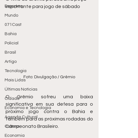
Esportes
importante para jogo de sábado 
Mundo
071Cast
Bahia
Policial
Brasil
Artigo
Tecnologia
Foto: Divulgação / Grêmio
Mais Lidas
Últimas Notícias
O Grêmio sofreu uma baixa 
Cidade
significativa em sua defesa para o 
Economia e Tecnologia
próximo jogo contra o Bahia e 
Agenda Cultural
também para as próximas rodadas do 
Campeonato Brasileiro.
Cultura
Economia