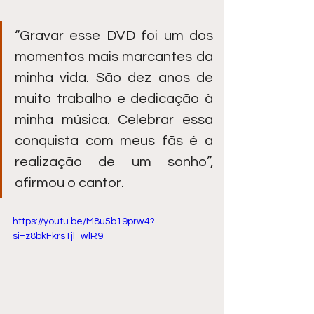
“Gravar esse DVD foi um dos 
momentos mais marcantes da 
minha vida. São dez anos de 
muito trabalho e dedicação à 
minha música. Celebrar essa 
conquista com meus fãs é a 
realização de um sonho”, 
afirmou o cantor.
https://youtu.be/M8u5b19prw4?
si=z8bkFkrs1jl_wlR9