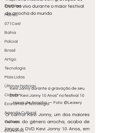
Esportes
DVD ao vivo durante o maior festival 
de arrocha do mundo
Mundo
071Cast
Bahia
Policial
Brasil
Artigo
Tecnologia
Mais Lidas
Últimas Notícias
Kevi Jonny durante a gravação de seu 
Cidade
DVD “Kevi Jonny 10 Anos” no festival 10 
Horas de Arrocha — Foto: @Leawry
Economia e Tecnologia
Agenda Cultural
O cantor Kevi Jonny, um dos maiores 
nomes do gênero arrocha, acaba de 
Cultura
lançar o DVD Kevi Jonny 10 Anos, em 
Economia