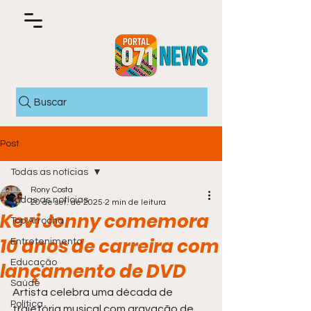
Buscar
Post
Todas as notícias
Rony Costa
Todas as notícias
20 de set. de 2025
2 min de leitura
Kevi Jonny comemora
Top Arrocha
10 anos de carreira com
Entretenimento
Educação
lançamento de DVD
Saúde
Artista celebra uma década de 
Política
trajetória musical com gravação de 