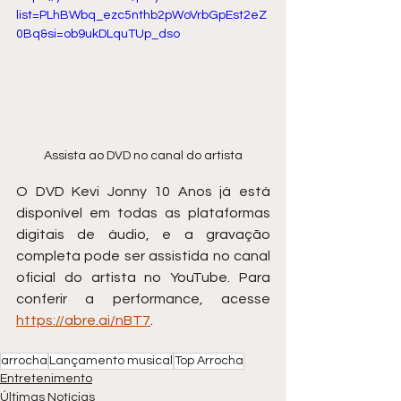
list=PLhBWbq_ezc5nthb2pWoVrbGpEst2eZ
0Bq&si=ob9ukDLquTUp_dso
Assista ao DVD no canal do artista
O DVD Kevi Jonny 10 Anos já está 
disponível em todas as plataformas 
digitais de áudio, e a gravação 
completa pode ser assistida no canal 
oficial do artista no YouTube. Para 
conferir a performance, acesse 
https://abre.ai/nBT7
.
arrocha
Lançamento musical
Top Arrocha
Entretenimento
Últimas Notícias