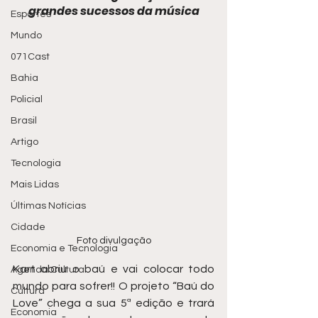
grandes sucessos da música
Esportes
Mundo
071Cast
Bahia
Policial
Brasil
Artigo
Tecnologia
Mais Lidas
Últimas Notícias
Cidade
Foto divulgação
Economia e Tecnologia
Kart abriu o baú e vai colocar todo 
Agenda Cultural
mundo para sofrer!! O projeto “Baú do 
Cultura
Love” chega a sua 5ª edição e trará 
Economia