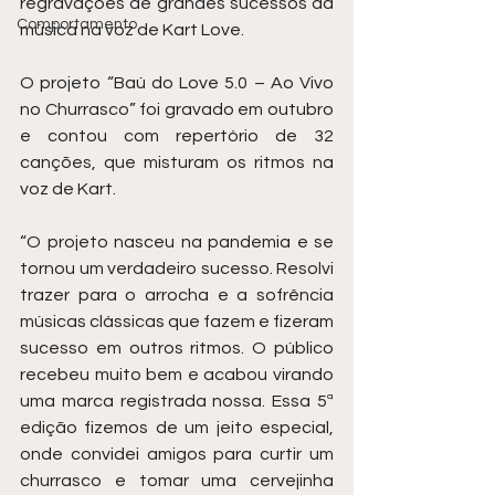
regravações de grandes sucessos da 
Comportamento
música na voz de Kart Love.
O projeto “Baú do Love 5.0 – Ao Vivo 
no Churrasco” foi gravado em outubro 
e contou com repertório de 32 
canções, que misturam os ritmos na 
voz de Kart. 
“O projeto nasceu na pandemia e se 
tornou um verdadeiro sucesso. Resolvi 
trazer para o arrocha e a sofrência 
músicas clássicas que fazem e fizeram 
sucesso em outros ritmos. O público 
recebeu muito bem e acabou virando 
uma marca registrada nossa. Essa 5ª 
edição fizemos de um jeito especial, 
onde convidei amigos para curtir um 
churrasco e tomar uma cervejinha 