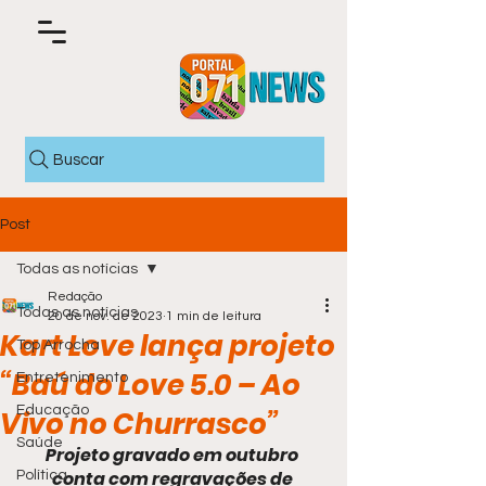
Buscar
Post
Todas as notícias
Redação
Todas as notícias
20 de nov. de 2023
1 min de leitura
Kart Love lança projeto
Top Arrocha
“Baú do Love 5.0 – Ao
Entretenimento
Educação
Vivo no Churrasco”
Saúde
Projeto gravado em outubro 
conta com regravações de 
Política