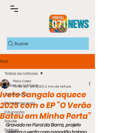
Buscar
Post
Todas as notícias
Rony Costa
Todas as notícias
15 de jan. de 2025
2 min de leitura
Ivete Sangalo aquece
Top Arrocha
2025 com o EP “O Verão
Entretenimento
Educação
Bateu em Minha Porta”
Saúde
Gravado no Farol da Barra, projeto 
Política
celebra o verão com pagodão baiano, 