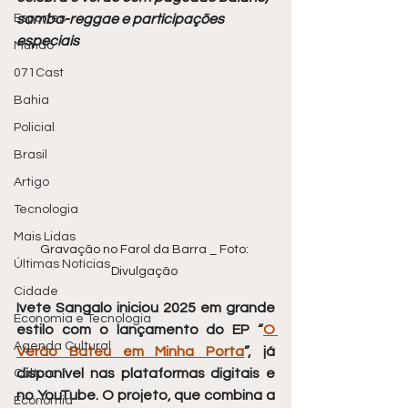
Esportes
samba-reggae e participações 
especiais
Mundo
071Cast
Bahia
Policial
Brasil
Artigo
Tecnologia
Mais Lidas
Gravação no Farol da Barra _ Foto: 
Últimas Notícias
Divulgação 
Cidade
Ivete Sangalo iniciou 2025 em grande 
Economia e Tecnologia
estilo com o lançamento do EP “
O 
Agenda Cultural
Verão Bateu em Minha Porta
”, já 
disponível nas plataformas digitais e 
Cultura
no YouTube. O projeto, que combina a 
Economia