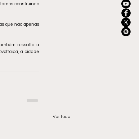
stamos construindo 
as que não apenas 
também ressalta a 
oltaica, a cidade 
Ver tudo