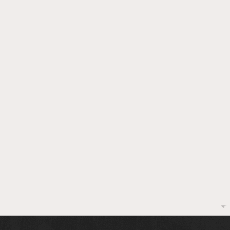
Academia Feirense de
Choc
Letras celebra 50 anos
Ilhé
com posse de novos
com
acadêmicos
grat