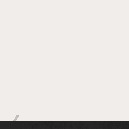
UFBA e Hospital de Brotas
firmam parceria para
atualização de equipes de
enfermagem