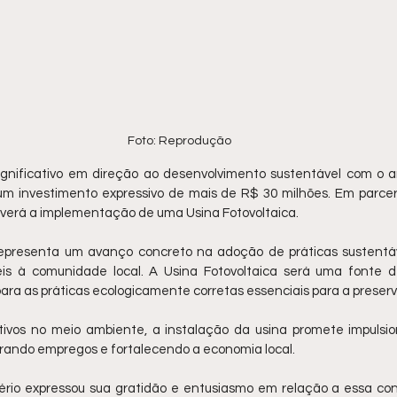
Foto: Reprodução 
gnificativo em direção ao desenvolvimento sustentável com o an
um investimento expressivo de mais de R$ 30 milhões. Em parce
o verá a implementação de uma Usina Fotovoltaica.
representa um avanço concreto na adoção de práticas sustentá
veis à comunidade local. A Usina Fotovoltaica será uma fonte d
para as práticas ecologicamente corretas essenciais para a preser
tivos no meio ambiente, a instalação da usina promete impulsio
rando empregos e fortalecendo a economia local.
rio expressou sua gratidão e entusiasmo em relação a essa conq