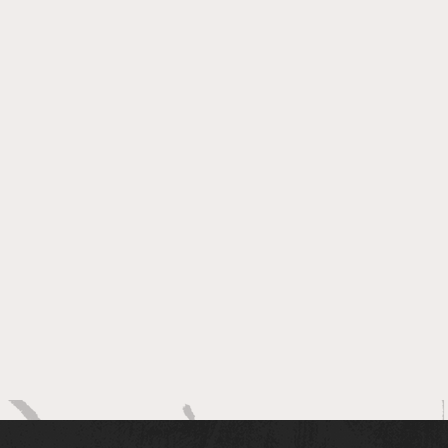
olat Bahia retorna a
us para a 17ª edição
 programação
uita