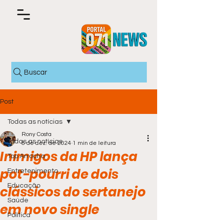
Buscar
Post
Todas as notícias
Rony Costa
Todas as notícias
8 de dez. de 2024
1 min de leitura
Inimigos da HP lança
Top Arrocha
pot-pourri de dois
Entretenimento
Educação
clássicos do sertanejo
Saúde
em novo single
Política