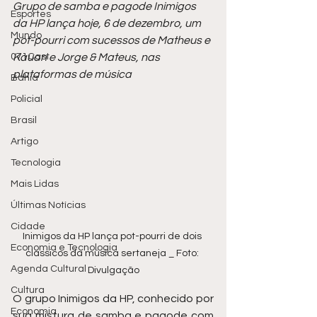
Grupo de samba e pagode Inimigos 
Esportes
da HP lança hoje, 6 de dezembro, um 
Mundo
pot-pourri com sucessos de Matheus e 
071Cast
Kauan e Jorge & Mateus, nas 
plataformas de música
Bahia
Policial
Brasil
Artigo
Tecnologia
Mais Lidas
Últimas Notícias
Cidade
Inimigos da HP lança pot-pourri de dois 
Economia e Tecnologia
clássicos da música sertaneja _ Foto: 
Agenda Cultural
Divulgação
Cultura
O grupo Inimigos da HP, conhecido por 
Economia
sua mistura de samba e pagode com 