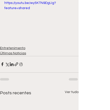
https://youtu.be/wy5KTN9DgUg?
feature=shared
Entretenimento
Últimas Notícias
Ver tudo
Posts recentes